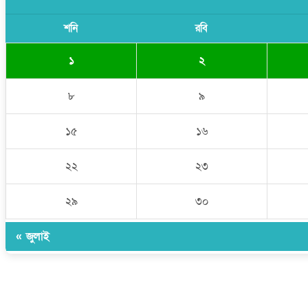
শনি
রবি
১
২
৮
৯
১৫
১৬
২২
২৩
২৯
৩০
« জুলাই