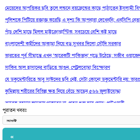
মেয়েদের আপত্তিকর ছবি তুলে লন্ডনে বয়ফ্রেন্ডের কাছে পাঠাতেন ইসলামী বিশ্ব
পুলিশকে পিটিয়ে রক্তাক্ত করেছি এ দৃশ্য কি আপনারা দেখেননি: এনসিপি নেত
পাঁচ দেশি মাছে মিলল মাইক্রোপ্লাস্টিক, সবচেয়ে বেশি কই মাছে
বাংলাদেশী কর্মীদের আকামা নিয়ে বড় সুখবর দিলো সৌদি সরকার
ভারতের পূর্ব সীমান্তে এখন ‘আরেকটি পাকিস্তান’ গড়ে উঠেছে: সজীব ওয়াজে
সাকিব আল হাসানের বাড়িতে আগুন, পেট্রলবোমা বিস্ফোরণ
যে ডকুমেন্টারিতে আবু সাঈদের ছবি নেই, সেটা কোনো ডকুমেন্টারি নয়: ভারপ্রাপ্ত
কুমিল্লায় শরীরের বিভিন্ন ক্ষত নিয়ে বেঁচে আছেন ৫৬৬ জুলাইযোদ্ধা
তারেক রহমান ক্ষমতায় থাকবেন না, পতন শুরু হয়ে গেছে: পাটওয়ারী
পুরাতন খবরঃ
শেখ হাসিনাকে আর রাখতে চাচ্ছে না ভারত: আসিফ মাহমুদ
«