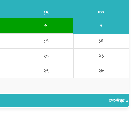
বৃহ
শুক্র
৭
৬
১৩
১৪
২০
২১
২৭
২৮
সেপ্টেম্বর »