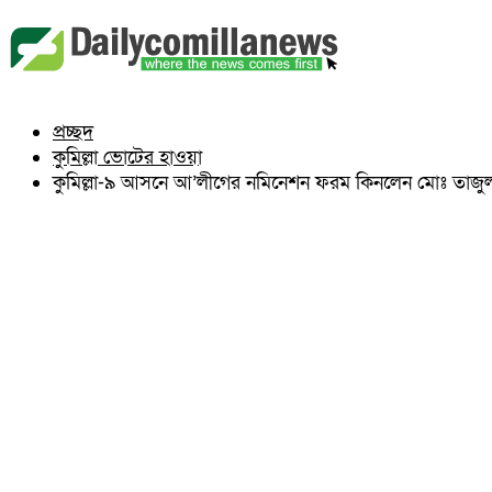
বুড়িচং
ব্রাহ্মণপাড়া
লাকসাম
চৌদ্দগ্রাম
নাঙ্গলকোট
প্রচ্ছদ
মনোহরগঞ্জ
কুমিল্লা ভোটের হাওয়া
বরুড়া
লালমাই
কুমিল্লা-৯ আসনে আ’লীগের নমিনেশন ফরম কিনলেন মোঃ তাজ
দাউদকান্দি
চান্দিনা
মুরাদনগর
দেবিদ্বার
হোমনা
তিতাস
মেঘনা