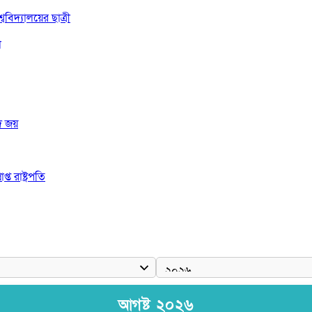
বিদ্যালয়ের ছাত্রী
া
দ জয়
 রাষ্ট্রপতি
আগষ্ট ২০২৬