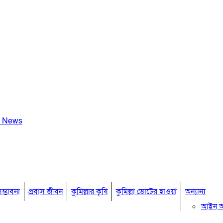
a News
ম্ভাবনা
প্রবাস জীবন
কুমিল্লার কৃষি
কুমিল্লা ভোটের হাওয়া
অন্যান্য
আইন 
মতামত