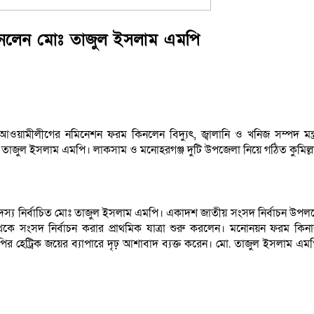
িনলেন মোঃ তাজুল ইসলাম এমপি
ওয়ামীলীগের নমিনেশন ফরম কিনলেন বিদ্যুৎ, জ্বালানি ও খনিজ সম্পদ মন্ত
ো: তাজুল ইসলাম এমপি। লাকসাম ও মনোহরগঞ্জ দুটি উপজেলা নিয়ে গঠিত কুমিল
দস্য নির্বাচিত মোঃ তাজুল ইসলাম এমপি। একাদশ জাতীয় সংসদ নির্বাচন উপল
৯ থেকে সংসদ নির্বাচন করার প্রাথমিক যাত্রা শুরু করলেন। মনোনয়ন ফরম
 এমপির হেট্রিক জয়ের ব্যাপারে দৃঢ় আশাবাদ ব্যক্ত করেন। মো. তাজুল ইসল