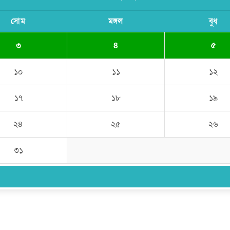
সোম
মঙ্গল
বুধ
৩
৪
৫
১০
১১
১২
১৭
১৮
১৯
২৪
২৫
২৬
৩১
উপদেষ্টা সম্পাদক:
ইঞ্জিনিয়ার রাজীব হাসান
সম্পাদক:
মোঃ সোহরাব হোসেন (সুমন)