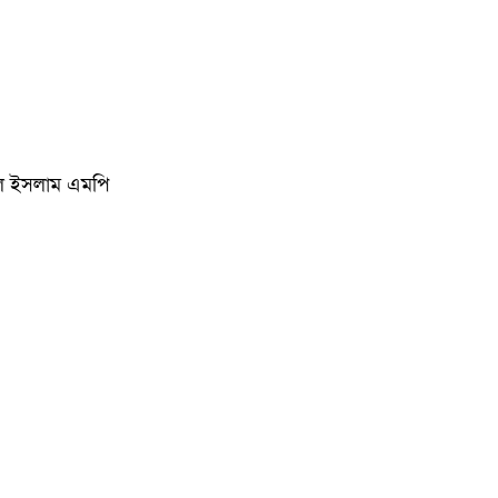
কুমিল্ল
বিখ্যাত ব
কুমিল্ল
কুমিল্লা
ুল ইসলাম এমপি