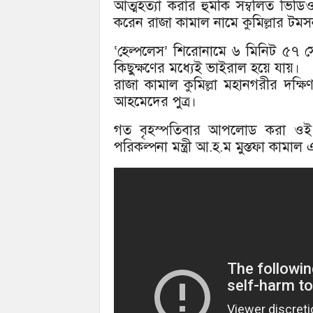
আত্মহত্যা করার হুমকি সম্বলিত ভি
করেন রাজা কামাল নামে কুমিল্লার টমসন
‘হেল্পলেস’ শিরোনামে ৬ মিনিট ৫৭
কিছুক্ষণের মধ্যেই ভাইরাল হয়ে যায়।
রাজা কামাল কুমিল্লা মহানগরীর দক্ষি
আহমেদের পুত্র।
গত বৃহস্পতিবার আপলোড করা ওই 
পরিকল্পনা মন্ত্রী আ.হ.ম মুস্তফা কামা