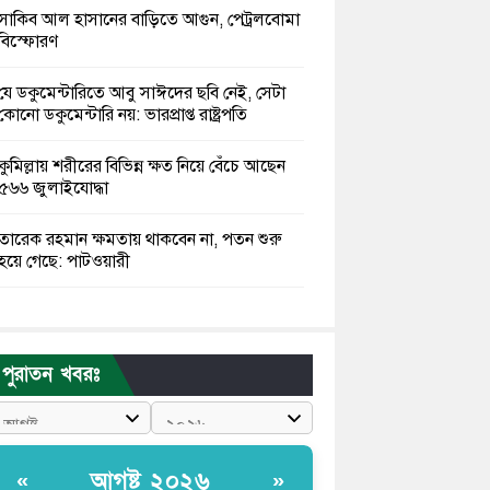
সাকিব আল হাসানের বাড়িতে আগুন, পেট্রলবোমা
বিস্ফোরণ
যে ডকুমেন্টারিতে আবু সাঈদের ছবি নেই, সেটা
কোনো ডকুমেন্টারি নয়: ভারপ্রাপ্ত রাষ্ট্রপতি
কুমিল্লায় শরীরের বিভিন্ন ক্ষত নিয়ে বেঁচে আছেন
৫৬৬ জুলাইযোদ্ধা
তারেক রহমান ক্ষমতায় থাকবেন না, পতন শুরু
হয়ে গেছে: পাটওয়ারী
শেখ হাসিনাকে আর রাখতে চাচ্ছে না ভারত:
আসিফ মাহমুদ
পুরাতন খবরঃ
জুলাই কোনো শ্রেণি বা গোষ্ঠীর নয়, এটি সর্বস্তরের
মানুষের: ড. ইউনূস
আলিয়া মাদ্রাসায় ছাত্রদল-শিবির সংঘর্ষ, হাতে
আগষ্ট ২০২৬
«
»
পাইপ মাথায় হেলমেট পড়ে মাঠে যুবদল নেতা