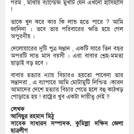
গরম , মাথায় ব্যান্ডেজ মুখটি যেন এখনো হাসিহাসি
!
তাকে খুন করে কার কি লাভ হতে পারে ? আমি
জানিনা । তবে তার পরিবারের ক্ষতি হয়ে গেল
অপুরণীয় ।
দেলোয়ারের দুটি পুত্র সন্তান , একটি সারে তিন বছর
অপরটি সাত মাস বয়সী । এরা বাবার শ্নেহ-মমতা
ছাড়াই বড় হবে ।
বাবার হত্যার ন্যায় বিচারও হয়তো পাবেনা তার
সন্তানরা , এ ব্যাপারে আমি মোটামুটি নিশ্চিত ।কারন
আমাদের দেশে হত্যার বিচার পেতে হলে বহু কাঠখড়
পোড়াতে হয় ! রাষ্ট্রের খুব একটা দায়ীত্ব নেই !!
লেখক
আনিছুর রহমান মিঠু
সাবেক সাধারন সম্পাদক, কুমিল্লা দক্ষিন জেলা
ছাত্রলীগ