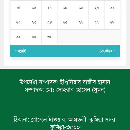
১৫
১৬
১৭
১৮
১৯
২০
২১
২২
২৩
২৪
২৫
২৬
২৭
২৮
২৯
৩০
৩১
« জুলাই
সেপ্টেম্বর »
উপদেষ্টা সম্পাদক:
ইঞ্জিনিয়ার রাজীব হাসান
সম্পাদক:
মোঃ সোহরাব হোসেন (সুমন)
ঠিকানা:
গোল্ডেন টাওয়ার, আমতলী, কুমিল্লা সদর,
কুমিল্লা-৩৫০০