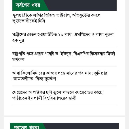
সর্বশেষ খবর
স্কুলছাত্রীকে লাথির ভিডিও ভাইরাল, অভিযুক্তের বদলে
ভুক্তভোগীকেই টিসি
মন্ত্রীদের বেতন হওয়া উচিত ১০ লাখ, এমপিদের ৫ লাখ: নুরুল
হক নুর
রাষ্ট্রপতি পদে প্রস্তাব পাননি ড. ইউনূস, বিএনপির বিবেচনায় মির্জা
ফখরুল
আধা কিলোমিটারের কাজ চলছে মাসের পর মাস: কুমিল্লার
‘আমতলীতে’ নিত্য দুর্ভোগ
মেয়েদের আপত্তিকর ছবি তুলে লন্ডনে বয়ফ্রেন্ডের কাছে
পাঠাতেন ইসলামী বিশ্ববিদ্যালয়ের ছাত্রী
পুলিশকে পিটিয়ে রক্তাক্ত করেছি এ দৃশ্য কি আপনারা দেখেননি:
এনসিপি নেতা
পুরাতন খবরঃ