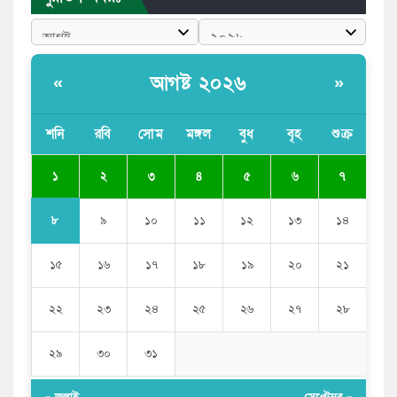
পাঁচ দেশি মাছে মিলল মাইক্রোপ্লাস্টিক, সবচেয়ে বেশি কই মাছে
বাংলাদেশী কর্মীদের আকামা নিয়ে বড় সুখবর দিলো সৌদি
সরকার
আগষ্ট ২০২৬
«
»
ভারতের পূর্ব সীমান্তে এখন ‘আরেকটি পাকিস্তান’ গড়ে উঠেছে:
সজীব ওয়াজেদ জয়
শনি
রবি
সোম
মঙ্গল
বুধ
বৃহ
শুক্র
সাকিব আল হাসানের বাড়িতে আগুন, পেট্রলবোমা বিস্ফোরণ
১
২
৩
৪
৫
৬
৭
৮
৯
১০
১১
১২
১৩
১৪
১৫
১৬
১৭
১৮
১৯
২০
২১
২২
২৩
২৪
২৫
২৬
২৭
২৮
২৯
৩০
৩১