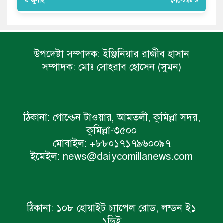
« জুলাই
সেপ্টেম্বর »
উপদেষ্টা সম্পাদক:
ইঞ্জিনিয়ার রাজীব হাসান
সম্পাদক:
মোঃ সোহরাব হোসেন (সুমন)
ঠিকানা:
গোল্ডেন টাওয়ার, আমতলী, কুমিল্লা সদর,
কুমিল্লা-৩৫০০
মোবাইল:
+৮৮০১৭১৭৯৬০০৯৭
ইমেইল:
news@dailycomillanews.com
ঠিকানা:
১০৮ হোয়াইট চ্যাপেল রোড, লন্ডন ই১
১ডিই