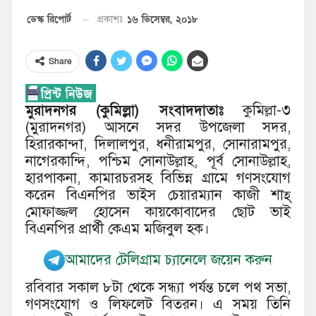
১৬ ডিসেম্বর, ২০১৮
ডেস্ক রিপোর্ট
প্রকাশঃ
Share
মুরাদনগর (কুমিল্লা) সংবাদদাতাঃ
কুমিল্লা-৩
(মুরাদনগর) আসনে সদর উপজেলা সদর,
হিরারকান্দা, দিলালপুর, ধনীরামপুর, সোনারামপুর,
নাগেরকান্দি, পশ্চিম সোনাউল্লাহ, পূর্ব সোনাউল্লাহ,
হারপাকনা, কামারচরসহ বিভিন্ন গ্রামে গণসংযোগ
করেন বিএনপির ভাইস চেয়ারম্যান কাজী শাহ্
মোফাজ্জল হোসেন কায়কোবাদের ছোট ভাই
বিএনপির প্রার্থী কেএম মজিবুল হক।
আমাদের টেলিগ্রাম চ্যানেলে জয়েন করুন
রবিবার সকাল ৮টা থেকে সন্ধ্যা পর্যন্ত চলে পথ সভা,
গণসংযোগ ও লিফলেট বিতরন। এ সময় তিনি