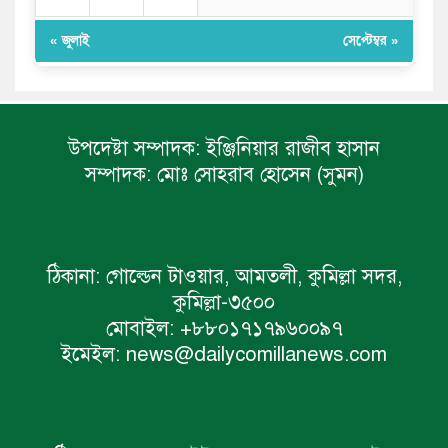
« জুলাই
সেপ্টেম্বর »
উপদেষ্টা সম্পাদক:
ইঞ্জিনিয়ার রাজীব হাসান
সম্পাদক:
মোঃ সোহরাব হোসেন (সুমন)
ঠিকানা:
গোল্ডেন টাওয়ার, আমতলী, কুমিল্লা সদর,
কুমিল্লা-৩৫০০
মোবাইল:
+৮৮০১৭১৭৯৬০০৯৭
ইমেইল:
news@dailycomillanews.com