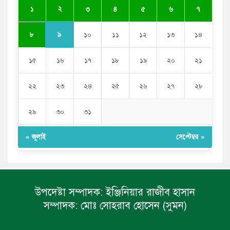
পুলিশকে পিটিয়ে রক্তাক্ত করেছি এ দৃশ্য কি আপনারা দেখেননি:
২
১
৩
৪
৫
৬
৭
এনসিপি নেতা
৯
৮
১০
১১
১২
১৩
১৪
১৫
১৬
১৭
১৮
১৯
২০
২১
২২
২৩
২৪
২৫
২৬
২৭
২৮
২৯
৩০
৩১
« জুলাই
সেপ্টেম্বর »
উপদেষ্টা সম্পাদক:
ইঞ্জিনিয়ার রাজীব হাসান
সম্পাদক:
মোঃ সোহরাব হোসেন (সুমন)