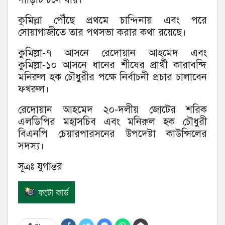
কুমিল্লা পৌঁছে প্রথমে চান্দিনায় এবং পরে
সোয়াগাজীতে তার পথসভা করার কথা রয়েছে।
কুমিল্লা-৭ আসনে রেদোয়ান আহমেদ এবং
কুমিল্লা-১০ আসনে ধানের শীষের প্রার্থী কারাবন্দি
মনিরুল হক চৌধুরীর পক্ষে নির্বাচনী প্রচার চালাবেন
ফখরুল।
রেদোয়ান আহমেদ ২০-দলীয় জোটের শরিক
এলডিপির মহাসচিব এবং মনিরুল হক চৌধুরী
বিএনপি চেয়ারপারসনের উপদেষ্টা কাউন্সিলের
সদস্য।
সূত্রঃ যুগান্তর
ফটো কার্ড