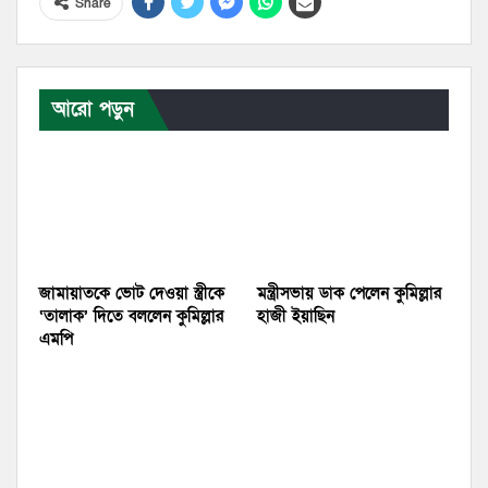
Share
আরো পড়ুন
জামায়াতকে ভোট দেওয়া স্ত্রীকে
মন্ত্রীসভায় ডাক পেলেন কুমিল্লার
‘তালাক’ দিতে বললেন কুমিল্লার
হাজী ইয়াছিন
এমপি