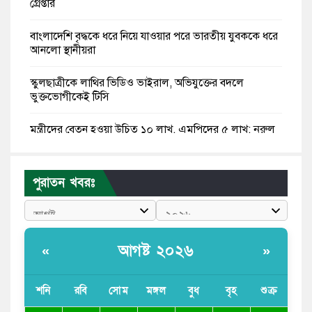
গ্রেপ্তার
বাংলাদেশি বৃদ্ধকে ধরে নিয়ে যাওয়ার পরে ভারতীয় যুবককে ধরে
আনলো স্থানীয়রা
স্কুলছাত্রীকে লাথির ভিডিও ভাইরাল, অভিযুক্তের বদলে
ভুক্তভোগীকেই টিসি
মন্ত্রীদের বেতন হওয়া উচিত ১০ লাখ, এমপিদের ৫ লাখ: নুরুল
হক নুর
রাষ্ট্রপতি পদে প্রস্তাব পাননি ড. ইউনূস, বিএনপির বিবেচনায় মির্জা
পুরাতন খবরঃ
ফখরুল
আধা কিলোমিটারের কাজ চলছে মাসের পর মাস: কুমিল্লার
‘আমতলীতে’ নিত্য দুর্ভোগ
আগষ্ট ২০২৬
«
»
মেয়েদের আপত্তিকর ছবি তুলে লন্ডনে বয়ফ্রেন্ডের কাছে
পাঠাতেন ইসলামী বিশ্ববিদ্যালয়ের ছাত্রী
শনি
রবি
সোম
মঙ্গল
বুধ
বৃহ
শুক্র