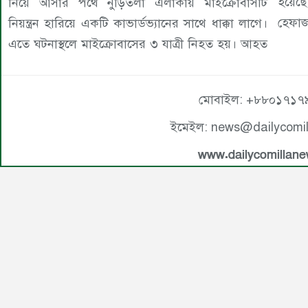
হয়েছ
নিয়ে আসার পথে নুড়িতলা এলাকায় মাইক্রোবাসটি
হেফাজ
নিয়ন্ত্রন হারিয়ে একটি কাভার্ডভ্যানের সাথে ধাক্কা লাগে।
এতে ঘটনাস্থলে মাইক্রোবাসের ৩ যাত্রী নিহত হয়। আহত
মোবাইল: +৮৮০১৭১৭
ইমেইল: news@dailycomi
www.dailycomillan