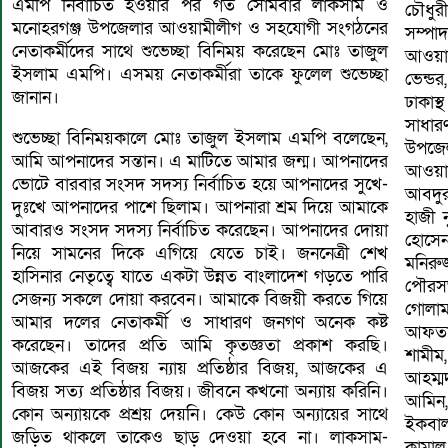
এমপি নির্বাচিত হওয়ার পর গত সোমবার লাকসাম ও
চৌধু
মনোহরগঞ্জ উপজেলার আওয়ামীলীগ ও সহযোগী সংগঠনের
সম্পা
নেতাকর্মীদের সাথে শুভেচ্ছা বিনিময় করেছেন মোঃ তাজুল
আওয়া
ইসলাম এমপি। এসময় নেতাকর্মীরা তাকে ফুলেল শুভেচ্ছা
ভেন্ড
জানান।
ঢাকাস্
সাধার
শুভেচ্ছা বিনিময়কালে মোঃ তাজুল ইসলাম এমপি বলেছেন,
উপজে
আমি আপনাদের সন্তান। এ মাটিতে আমার জন্ম। আপনাদের
আওয়া
ভোটে বারবার সংসদ সদস্য নির্বাচিত হয়ে আপনাদের সুখে-
আবদুর
দুঃখে আপনাদের পাশে ছিলাম। আপনারা শ্রম দিয়ে আমাকে
হাজী 
আবারও সংসদ সদস্য নির্বাচিত করেছেন। আপনাদের দোয়া
হোসেন
নিয়ে সামনের দিকে এগিয়ে যেতে চাই। জননেত্রী শেখ
মনিরু
হাসিনার নেতৃত্বে যাতে একটা উন্নত বাংলাদেশ গড়তে পারি
পৌরস
সেজন্য সকলে দোয়া করবেন। আমাকে বিজয়ী করতে গিয়ে
গোলাম
আমার দলের নেতাকর্মী ও সাধারণ জনগণ অনেক কষ্ট
আফতাব
করেছেন। তাদের প্রতি আমি কৃতজ্ঞতা প্রকাশ করছি।
শামীম
আজকের এই বিজয় ন্যায় প্রতিষ্ঠার বিজয়, আজকের এ
আহম্ম
বিজয় সত্য প্রতিষ্ঠার বিজয়। জীবনে কখনো অন্যায় করিনি।
আমিন,
কোন অন্যায়কে প্রশ্রয় দেয়নি। কেউ কোন অন্যায়ের সাথে
ইকবাল
জড়িত থাকলে তাকেও ছাড় দেওয়া হবে না। লাকসাম-
কামাল