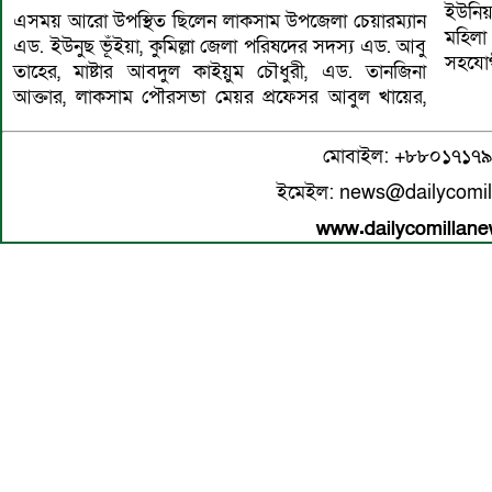
ইউনিয়
এসময় আরো উপস্থিত ছিলেন লাকসাম উপজেলা চেয়ারম্যান
মহিলা
এড. ইউনুছ ভূঁইয়া, কুমিল্লা জেলা পরিষদের সদস্য এড. আবু
সহযোগী
তাহের, মাষ্টার আবদুল কাইয়ুম চৌধুরী, এড. তানজিনা
আক্তার, লাকসাম পৌরসভা মেয়র প্রফেসর আবুল খায়ের,
মোবাইল: +৮৮০১৭১৭
ইমেইল: news@dailycomi
www.dailycomillan