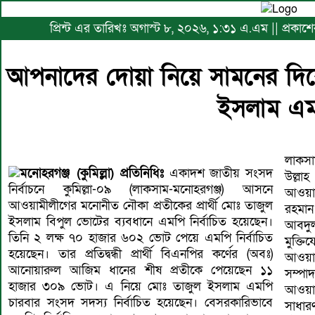
প্রিন্ট এর তারিখঃ অগাস্ট ৮, ২০২৬, ১:৩১ এ.এম || প্রকাশে
আপনাদের দোয়া নিয়ে সামনের দিক
ইসলাম এ
লাকস
মনোহরগঞ্জ (কুমিল্লা) প্রতিনিধিঃ
একাদশ জাতীয় সংসদ
উল্লা
নির্বাচনে কুমিল্লা-০৯ (লাকসাম-মনোহরগঞ্জ) আসনে
আওয়াম
আওয়ামীলীগের মনোনীত নৌকা প্রতীকের প্রার্থী মোঃ তাজুল
রহমান
ইসলাম বিপুল ভোটের ব্যবধানে এমপি নির্বাচিত হয়েছেন।
আবদুল 
তিনি ২ লক্ষ ৭০ হাজার ৬০২ ভোট পেয়ে এমপি নির্বাচিত
মুক্
হয়েছেন। তার প্রতিদ্বন্ধী প্রার্থী বিএনপির কর্ণের (অবঃ)
আওয়াম
আনোয়ারুল আজিম ধানের শীষ প্রতীকে পেয়েছেন ১১
সম্প
হাজার ৩০৯ ভোট। এ নিয়ে মোঃ তাজুল ইসলাম এমপি
আওয়াম
চারবার সংসদ সদস্য নির্বাচিত হয়েছেন। বেসরকারিভাবে
সাধার