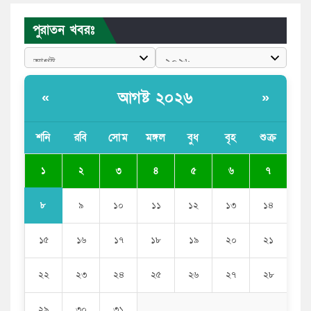
বাংলাদেশী কর্মীদের আকামা নিয়ে বড় সুখবর দিলো সৌদি
পুরাতন খবরঃ
সরকার
ভারতের পূর্ব সীমান্তে এখন ‘আরেকটি পাকিস্তান’ গড়ে উঠেছে:
সজীব ওয়াজেদ জয়
আগষ্ট ২০২৬
«
»
সাকিব আল হাসানের বাড়িতে আগুন, পেট্রলবোমা বিস্ফোরণ
শনি
রবি
সোম
মঙ্গল
বুধ
বৃহ
শুক্র
যে ডকুমেন্টারিতে আবু সাঈদের ছবি নেই, সেটা কোনো
ডকুমেন্টারি নয়: ভারপ্রাপ্ত রাষ্ট্রপতি
১
২
৩
৪
৫
৬
৭
৮
৯
১০
১১
১২
১৩
১৪
১৫
১৬
১৭
১৮
১৯
২০
২১
২২
২৩
২৪
২৫
২৬
২৭
২৮
২৯
৩০
৩১