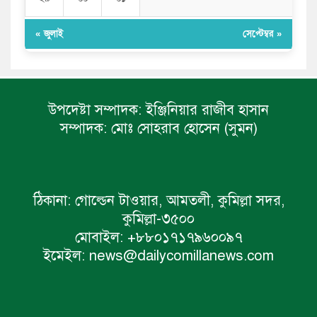
« জুলাই
সেপ্টেম্বর »
উপদেষ্টা সম্পাদক:
ইঞ্জিনিয়ার রাজীব হাসান
সম্পাদক:
মোঃ সোহরাব হোসেন (সুমন)
ঠিকানা:
গোল্ডেন টাওয়ার, আমতলী, কুমিল্লা সদর,
কুমিল্লা-৩৫০০
মোবাইল:
+৮৮০১৭১৭৯৬০০৯৭
ইমেইল:
news@dailycomillanews.com