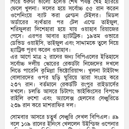
গিয়ে শুরুটা ভালো হলেও শেষ পর্যন্ত খেই হারিয়ে
ফেলে খুলনা। দলের হয়ে সর্বোচ্চ ৫৫ রান করেন
ওপেনিংয়ে ব্যাট করা ব্রেন্ডন টেইলর। মিডল
অর্ডারের ব্যর্থতার পর টেল এন্ডে তাইজুল,
শরিফুলরা দিশেহারা হয়ে যায় ওয়াহাব রিয়াজের
পেসে। এরপর আবার হ্যাটট্রিক। ১৯তম ওভারে
ডেভিড ওয়াইসি, তাইজুল এবং সাদ্দামকে তুলে নিয়ে
হ্যাট্রিক পূরণ করেন ওয়াহাব।
এর আগে মাত্র ২ রানের জন্য বিপিএলের ইতিহাসে
সর্বোচ্চ দলীয় স্কোরের রেকর্ডটা নিজেদের দখলে
নিতে পারেনি কুমিল্লা ভিক্টোরিয়ান্স। খুলনা টাইটান্স
বোলারদের ওপর ছড়ি ঘুরিয়ে তারা সংগ্রহ করে
২৩৭ রান। বর্তমানে রেকর্ডটি রংপুর রাইডার্সের
দখলে। চলতি আসরে চিটাগং ভাইকিংসের বিপক্ষে
রাইলি রুশো এবং অ্যালেক্স হেলসের সেঞ্চুরিতে
২৩৯ রান করে মাশরাফির দল।
সোমবার আসরে চতুর্থ সেঞ্চুরি দেখল বিপিএল। ৪৯
বলে ১০৯ রানের ইনিংস খেললেন উইন্ডিজ ওপেনার