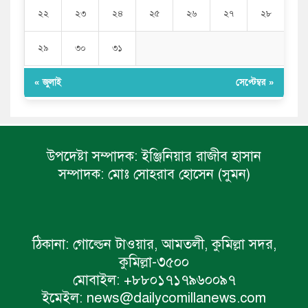
২২
২৩
২৪
২৫
২৬
২৭
২৮
২৯
৩০
৩১
« জুলাই
সেপ্টেম্বর »
উপদেষ্টা সম্পাদক:
ইঞ্জিনিয়ার রাজীব হাসান
সম্পাদক:
মোঃ সোহরাব হোসেন (সুমন)
ঠিকানা:
গোল্ডেন টাওয়ার, আমতলী, কুমিল্লা সদর,
কুমিল্লা-৩৫০০
মোবাইল:
+৮৮০১৭১৭৯৬০০৯৭
ইমেইল:
news@dailycomillanews.com