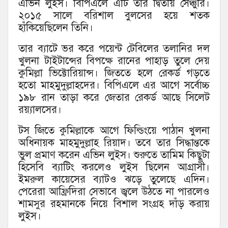
এভিন লুইস। বিপিএলে এটি তার দ্বিতীয় সেঞ্চুরি।
২০১৫ সালে বরিশাল বুলসের হয়ে শতক
হাঁকিয়েছিলেন তিনি।
তার ব্যাটে ভর করে পয়েন্ট টেবিলের তলানির দল
খুলনা টাইটান্সের বিপক্ষে রানের পাহাড় তুলে দেয়
কুমিল্লা ভিক্টোরিয়ান্স। জিততে হলে রেকর্ড গড়তে
হতো মাহমুদুল্লাহদের। বিপিএলে এর আগে সর্বোচ্চ
১৯৮ রান তাড়া করে জেতার রেকর্ড আছে সিলেট
রয়্যালসের।
টস জিতে কুমিল্লাকে আগে ফিল্ডিংয়ে পাঠান খুলনা
অধিনায়ক মাহমুদুল্লাহ রিয়াদ। তবে তার সিদ্ধান্তকে
ভুল প্রমাণ করেন এভিন লুইস। শুরুতে তামিম কিছুটা
হিসেবি ব্যাটিং করলেও লুইস ছিলেন আগ্রাসী।
ইমরুল কায়েসের ব্যাটও ঝড়ে তুলেছে এদিন।
পেরেরা আফ্রিদিরা সেভাবে জ্বলে উঠতে না পারলেও
শামসুর রহমানকে নিয়ে বিশাল সংগ্রহ দাঁড় করায়
লুইস।