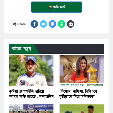
ফটো কার্ড
Share
আরো পড়ুন
কুমিল্লা ফ্র্যাঞ্চাইজি হারিয়ে
‘নিখোঁজ’ নাফিসা, বিপিএলে
সবারই ক্ষতি হয়েছে : সালাউদ্দিন
কুমিল্লাকে ঘিরে অনিশ্চয়তা