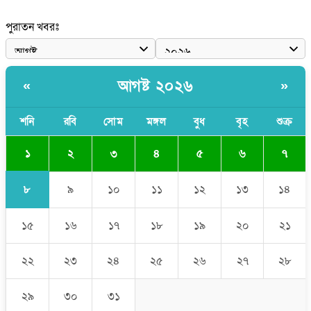
পাঁচ দেশি মাছে মিলল মাইক্রোপ্লাস্টিক, সবচেয়ে বেশি কই মাছে
পুরাতন খবরঃ
বাংলাদেশী কর্মীদের আকামা নিয়ে বড় সুখবর দিলো সৌদি সরকার
ভারতের পূর্ব সীমান্তে এখন ‘আরেকটি পাকিস্তান’ গড়ে উঠেছে: সজীব
আগষ্ট ২০২৬
«
»
ওয়াজেদ জয়
সাকিব আল হাসানের বাড়িতে আগুন, পেট্রলবোমা বিস্ফোরণ
শনি
রবি
সোম
মঙ্গল
বুধ
বৃহ
শুক্র
১
২
৩
৪
৫
৬
৭
৮
৯
১০
১১
১২
১৩
১৪
১৫
১৬
১৭
১৮
১৯
২০
২১
২২
২৩
২৪
২৫
২৬
২৭
২৮
২৯
৩০
৩১