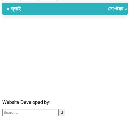
« জুলাই
সেপ্টেম্বর »
উপদেষ্টা সম্পাদক:
ইঞ্জিনিয়ার রাজীব হাসান
সম্পাদক:
মোঃ সোহরাব হোসেন (সুমন)
ঠিকানা:
গোল্ডেন টাওয়ার, আমতলী, কুমিল্লা সদর, কুমিল্লা-৩৫০০
মোবাইল:
+৮৮০১৭১৭৯৬০০৯৭
ইমেইল:
news@dailycomillanews.com
ঠিকানা:
১০৮ হোয়াইট চ্যাপেল রোড, লন্ডন ই১ ১ডিই
মোবাইল:
০৭৪১১৯৩৩২৬১
ইমেইল:
london@dailycomillanews.com
Website Developed by:
TechSmartBD.com