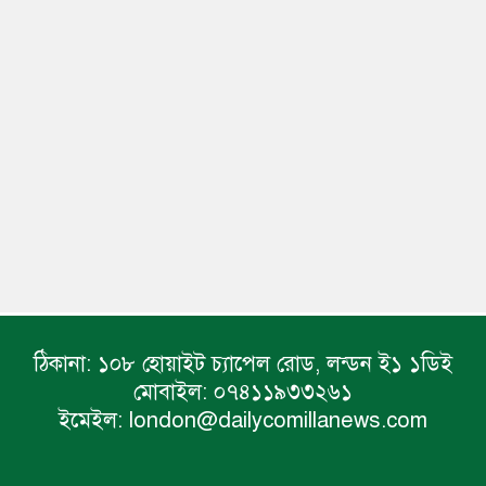
ঠিকানা:
১০৮ হোয়াইট চ্যাপেল রোড, লন্ডন ই১ ১ডিই
মোবাইল:
০৭৪১১৯৩৩২৬১
ইমেইল:
london@dailycomillanews.com