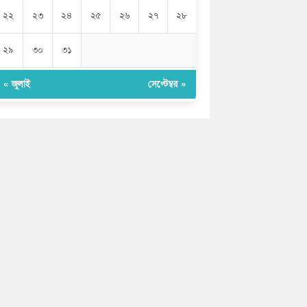
২২
২৩
২৪
২৫
২৬
২৭
২৮
২৯
৩০
৩১
« জুলাই
সেপ্টেম্বর »