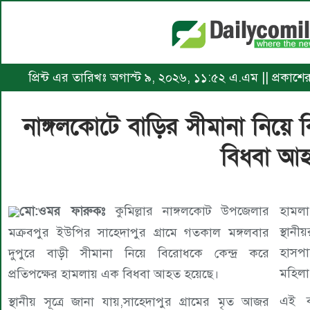
প্রিন্ট এর তারিখঃ অগাস্ট ৯, ২০২৬, ১১:৫২ এ.এম || প্রকাশের
নাঙ্গলকোটে বাড়ির সীমানা নিয়ে ব
বিধবা আ
মো:ওমর ফারুকঃ
কুমিল্লার নাঙ্গলকোট উপজেলার
হামল
স্থান
মক্রবপুর ইউপির সাহেদাপুর গ্রামে গতকাল মঙ্গলবার
হাসপা
দুপুরে বাড়ী সীমানা নিয়ে বিরোধকে কেন্দ্র করে
মহিলা 
প্রতিপক্ষের হামলায় এক বিধবা আহত হয়েছে।
এই ব
স্থানীয় সূত্রে জানা যায়,সাহেদাপুর গ্রামের মৃত আজর