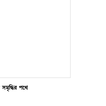
 সমৃদ্ধির পথে