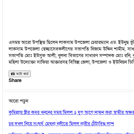
এসময় আরো উপস্থিত ছিলেন লাকসাম উপজেলা চেয়ারম্যান এড. ইউনুছ ভূঁইয়া
লাকসাম উপজেলা স্বেচ্ছাসেবকলীগের সভাপতি নিজাম উদ্দিন শামীম, সাধা
সভাপতি মোঃ ইউসুফ আলী, খুলনা বিভাগের সাধারণ সম্পাদক মোঃ রনি, কুম
মহিলা উদ্যোক্তা সাফিয়া আক্তারসহ বিভিন্ন জেলা, উপজেলা ও ইউনিয়ন ডিজিট
📸 ফটো কার্ড
Share
আরো পড়ুন
কুমিল্লায় স্ত্রীর কবর খননের সময় মিলল ২ যুগ আগে দাফন করা স্বামীর অক্
চর দখল নিয়ে সংঘর্ষ, মেঘনা নদীতে মিলল নারীর টেঁটাবিদ্ধ লাশ