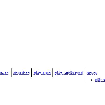
ম্ভাবনা
প্রবাস জীবন
কুমিল্লার কৃষি
কুমিল্লা ভোটের হাওয়া
অন্যান্য
আইন 
মতামত
কুমিল্ল
বিখ্যাত ব
কুমিল্ল