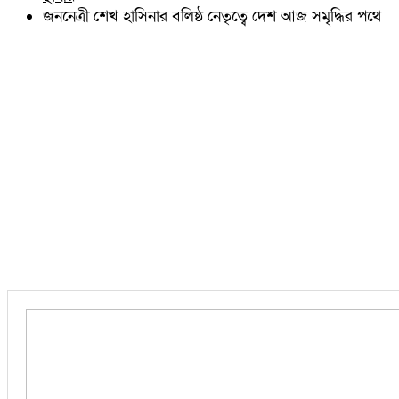
চৌদ্দগ্রাম
জননেত্রী শেখ হাসিনার বলিষ্ঠ নেতৃত্বে দেশ আজ সমৃদ্ধির পথে
নাঙ্গলকোট
মনোহরগঞ্জ
বরুড়া
লালমাই
দাউদকান্দি
চান্দিনা
মুরাদনগর
দেবিদ্বার
হোমনা
তিতাস
মেঘনা