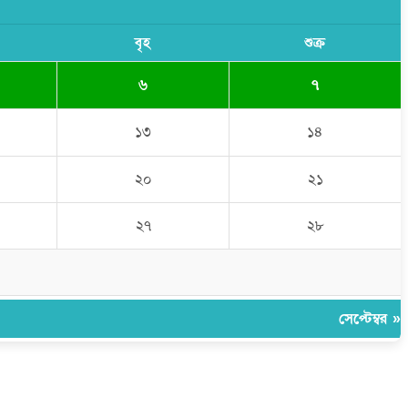
বৃহ
শুক্র
৬
৭
১৩
১৪
২০
২১
২৭
২৮
সেপ্টেম্বর »