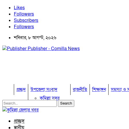
Likes
Followers
Subscribers
Followers
শনিবার, ৮ আগস্ট, ২০২৬
Publisher - Comilla News
প্রচ্ছদ
উপজেলা সংবাদ
রাজনীতি
শিক্ষাঙ্গন
সমস্যা ও স
কুমিল্লা সদর
কুমিল্লা সদর দক্ষিণ
বুড়িচং
ব্রাহ্মণপাড়া
প্রচ্ছদ
লাকসাম
স্থানীয়