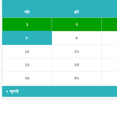
শনি
রবি
১
২
৮
৯
১৫
১৬
২২
২৩
২৯
৩০
« জুলাই