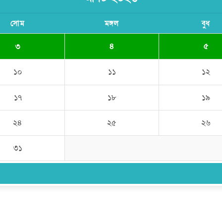
সোম
মঙ্গল
বুধ
৩
৪
৫
১০
১১
১২
১৭
১৮
১৯
২৪
২৫
২৬
৩১
উপদেষ্টা সম্পাদক:
ইঞ্জিনিয়ার রাজীব হাসান
সম্পাদক:
মোঃ সোহরাব হোসেন (সুমন)