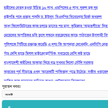
মন্ত্রীদের বেতন হওয়া উচিত ১০ লাখ, এমপিদের ৫ লাখ: নুরুল হক নুর
রাষ্ট্রপতি পদে প্রস্তাব পাননি ড. ইউনূস, বিএনপির বিবেচনায় মির্জা ফখরুল
আধা কিলোমিটারের কাজ চলছে মাসের পর মাস: কুমিল্লার ‘আমতলীতে’ নিত্য 
মেয়েদের আপত্তিকর ছবি তুলে লন্ডনে বয়ফ্রেন্ডের কাছে পাঠাতেন ইসলামী বিশ্ব
পুলিশকে পিটিয়ে রক্তাক্ত করেছি এ দৃশ্য কি আপনারা দেখেননি: এনসিপি নেত
পাঁচ দেশি মাছে মিলল মাইক্রোপ্লাস্টিক, সবচেয়ে বেশি কই মাছে
বাংলাদেশী কর্মীদের আকামা নিয়ে বড় সুখবর দিলো সৌদি সরকার
ভারতের পূর্ব সীমান্তে এখন ‘আরেকটি পাকিস্তান’ গড়ে উঠেছে: সজীব ওয়াজে
সাকিব আল হাসানের বাড়িতে আগুন, পেট্রলবোমা বিস্ফোরণ
পুরাতন খবরঃ
যে ডকুমেন্টারিতে আবু সাঈদের ছবি নেই, সেটা কোনো ডকুমেন্টারি নয়: ভারপ্রাপ্ত
«