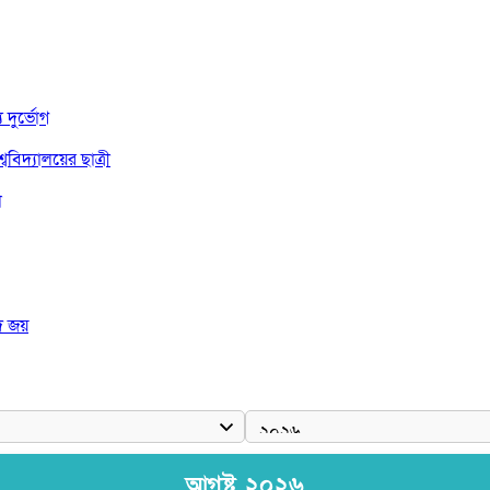
দুর্ভোগ
বিদ্যালয়ের ছাত্রী
া
দ জয়
 রাষ্ট্রপতি
আগষ্ট ২০২৬