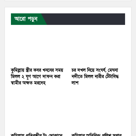
আরো পড়ুন
কুমিল্লায় স্ত্রীর কবর খননের সময়
চর দখল নিয়ে সংঘর্ষ, মেঘনা
মিলল ২ যুগ আগে দাফন করা
নদীতে মিলল নারীর টেঁটাবিদ্ধ
স্বামীর অক্ষত মরদেহ
লাশ
কুমিল্লায় প্রতিবন্ধীর টং দোকানে
কুমিল্লার অতিরিক্ত পুলিশ সুপার