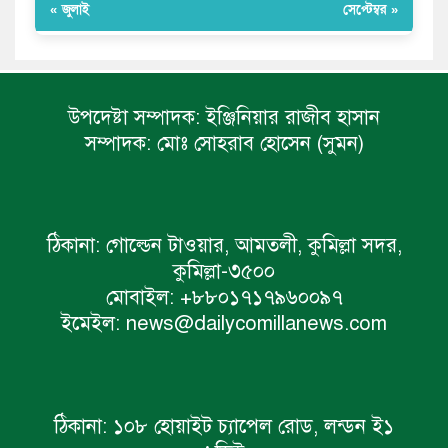
« জুলাই
সেপ্টেম্বর »
উপদেষ্টা সম্পাদক:
ইঞ্জিনিয়ার রাজীব হাসান
সম্পাদক:
মোঃ সোহরাব হোসেন (সুমন)
ঠিকানা:
গোল্ডেন টাওয়ার, আমতলী, কুমিল্লা সদর,
কুমিল্লা-৩৫০০
মোবাইল:
+৮৮০১৭১৭৯৬০০৯৭
ইমেইল:
news@dailycomillanews.com
ঠিকানা:
১০৮ হোয়াইট চ্যাপেল রোড, লন্ডন ই১