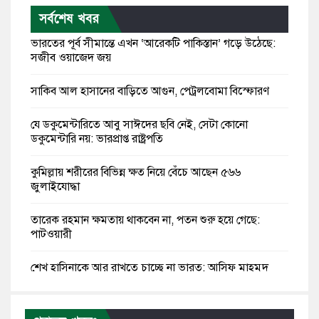
সর্বশেষ খবর
ভারতের পূর্ব সীমান্তে এখন ‘আরেকটি পাকিস্তান’ গড়ে উঠেছে:
সজীব ওয়াজেদ জয়
সাকিব আল হাসানের বাড়িতে আগুন, পেট্রলবোমা বিস্ফোরণ
যে ডকুমেন্টারিতে আবু সাঈদের ছবি নেই, সেটা কোনো
ডকুমেন্টারি নয়: ভারপ্রাপ্ত রাষ্ট্রপতি
কুমিল্লায় শরীরের বিভিন্ন ক্ষত নিয়ে বেঁচে আছেন ৫৬৬
জুলাইযোদ্ধা
তারেক রহমান ক্ষমতায় থাকবেন না, পতন শুরু হয়ে গেছে:
পাটওয়ারী
শেখ হাসিনাকে আর রাখতে চাচ্ছে না ভারত: আসিফ মাহমুদ
জুলাই কোনো শ্রেণি বা গোষ্ঠীর নয়, এটি সর্বস্তরের মানুষের: ড.
ইউনূস