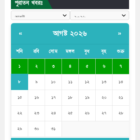
পুরাতন খবরঃ
পুলিশকে পিটিয়ে রক্তাক্ত করেছি এ দৃশ্য কি আপনারা দেখেননি:
এনসিপি নেতা
পাঁচ দেশি মাছে মিলল মাইক্রোপ্লাস্টিক, সবচেয়ে বেশি কই মাছে
আগষ্ট ২০২৬
«
»
বাংলাদেশী কর্মীদের আকামা নিয়ে বড় সুখবর দিলো সৌদি
সরকার
শনি
রবি
সোম
মঙ্গল
বুধ
বৃহ
শুক্র
ভারতের পূর্ব সীমান্তে এখন ‘আরেকটি পাকিস্তান’ গড়ে উঠেছে:
১
২
৩
৪
৫
৬
৭
সজীব ওয়াজেদ জয়
৮
৯
১০
১১
১২
১৩
১৪
১৫
১৬
১৭
১৮
১৯
২০
২১
২২
২৩
২৪
২৫
২৬
২৭
২৮
২৯
৩০
৩১