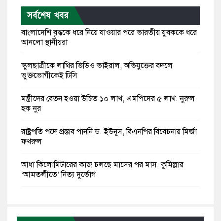
সর্বশেষ খবর
বাংলাদেশি বৃদ্ধকে ধরে নিয়ে যাওয়ার পরে ভারতীয় যুবককে ধরে
আনলো স্থানীয়রা
স্কুলছাত্রীকে লাথির ভিডিও ভাইরাল, অভিযুক্তের বদলে
ভুক্তভোগীকেই টিসি
মন্ত্রীদের বেতন হওয়া উচিত ১০ লাখ, এমপিদের ৫ লাখ: নুরুল
হক নুর
রাষ্ট্রপতি পদে প্রস্তাব পাননি ড. ইউনূস, বিএনপির বিবেচনায় মির্জা
ফখরুল
আধা কিলোমিটারের কাজ চলছে মাসের পর মাস: কুমিল্লার
‘আমতলীতে’ নিত্য দুর্ভোগ
মেয়েদের আপত্তিকর ছবি তুলে লন্ডনে বয়ফ্রেন্ডের কাছে
পাঠাতেন ইসলামী বিশ্ববিদ্যালয়ের ছাত্রী