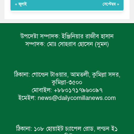
« জুলাই
সেপ্টেম্বর »
উপদেষ্টা সম্পাদক:
ইঞ্জিনিয়ার রাজীব হাসান
সম্পাদক:
মোঃ সোহরাব হোসেন (সুমন)
ঠিকানা:
গোল্ডেন টাওয়ার, আমতলী, কুমিল্লা সদর,
কুমিল্লা-৩৫০০
মোবাইল:
+৮৮০১৭১৭৯৬০০৯৭
ইমেইল:
news@dailycomillanews.com
ঠিকানা:
১০৮ হোয়াইট চ্যাপেল রোড, লন্ডন ই১