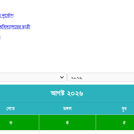
দুর্ভোগ
বিদ্যালয়ের ছাত্রী
া
দ জয়
আগষ্ট ২০২৬
সোম
মঙ্গল
বুধ
৩
৪
৫