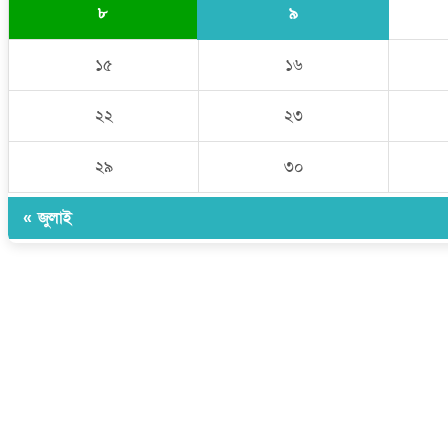
৯
৮
১৫
১৬
২২
২৩
২৯
৩০
« জুলাই