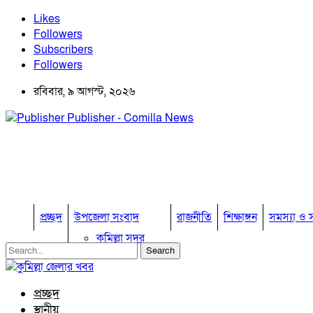
Likes
Followers
Subscribers
Followers
রবিবার, ৯ আগস্ট, ২০২৬
Publisher - Comilla News
প্রচ্ছদ
উপজেলা সংবাদ
রাজনীতি
শিক্ষাঙ্গন
সমস্যা ও স
কুমিল্লা সদর
কুমিল্লা সদর দক্ষিণ
বুড়িচং
ব্রাহ্মণপাড়া
প্রচ্ছদ
লাকসাম
স্থানীয়