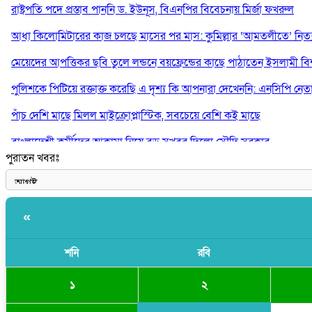
রাষ্ট্রপতি পদে প্রস্তাব পাননি ড. ইউনূস, বিএনপির বিবেচনায় মির্জা ফখরুল
আধা কিলোমিটারের কাজ চলছে মাসের পর মাস: কুমিল্লার ‘আমতলীতে’ নিত্য 
মেয়েদের আপত্তিকর ছবি তুলে লন্ডনে বয়ফ্রেন্ডের কাছে পাঠাতেন ইসলামী বিশ্ব
পুলিশকে পিটিয়ে রক্তাক্ত করেছি এ দৃশ্য কি আপনারা দেখেননি: এনসিপি নেত
পাঁচ দেশি মাছে মিলল মাইক্রোপ্লাস্টিক, সবচেয়ে বেশি কই মাছে
বাংলাদেশী কর্মীদের আকামা নিয়ে বড় সুখবর দিলো সৌদি সরকার
পুরাতন খবরঃ
ভারতের পূর্ব সীমান্তে এখন ‘আরেকটি পাকিস্তান’ গড়ে উঠেছে: সজীব ওয়াজে
«
শনি
রবি
২
১