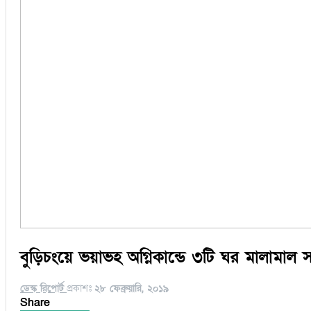
বুড়িচংয়ে ভয়াভহ অগ্নিকান্ডে ৩টি ঘর মালামাল স
ডেস্ক রিপোর্ট
প্রকাশঃ
২৮ ফেব্রুয়ারি, ২০১৯
Share