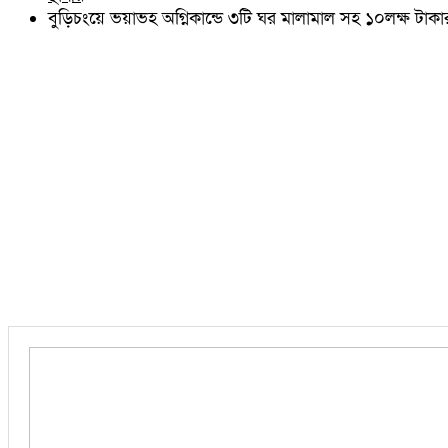
চৌদ্দগ্রাম
বুড়িচংয়ে ভয়াভহ অগ্নিকান্ডে ৩টি ঘর মালামাল সহ ১০লক্ষ টাকার
নাঙ্গলকোট
মনোহরগঞ্জ
বরুড়া
লালমাই
দাউদকান্দি
চান্দিনা
মুরাদনগর
দেবিদ্বার
হোমনা
তিতাস
মেঘনা