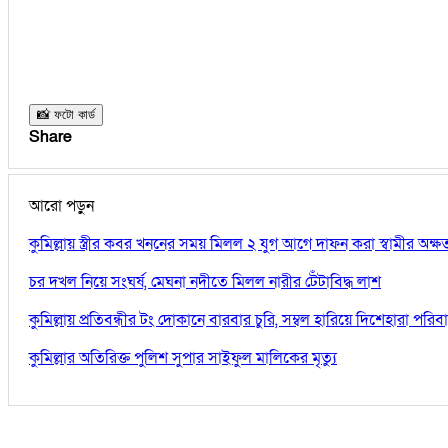
📸 ফটো কার্ড
Share
আরো পড়ুন
কুমিল্লায় স্ত্রীর কবর খননের সময় মিলল ২ যুগ আগে দাফন করা স্বামীর অক্
চর দখল নিয়ে সংঘর্ষ, মেঘনা নদীতে মিলল নারীর টেঁটাবিদ্ধ লাশ
কুমিল্লায় প্রতিবন্ধীর টং দোকানে বারবার চুরি, সম্বল হারিয়ে দিশেহারা পরিব
কুমিল্লার অতিরিক্ত পুলিশ সুপার সাইফুল মালিকের মৃত্যু