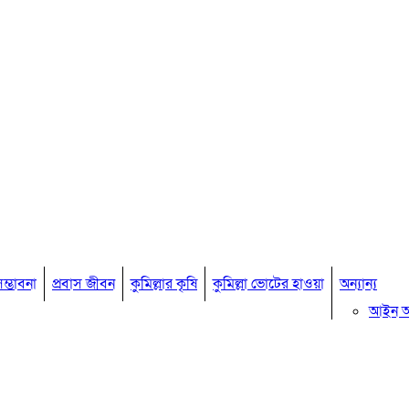
ম্ভাবনা
প্রবাস জীবন
কুমিল্লার কৃষি
কুমিল্লা ভোটের হাওয়া
অন্যান্য
আইন 
মতামত
কুমিল্ল
বিখ্যাত ব
কুমিল্ল