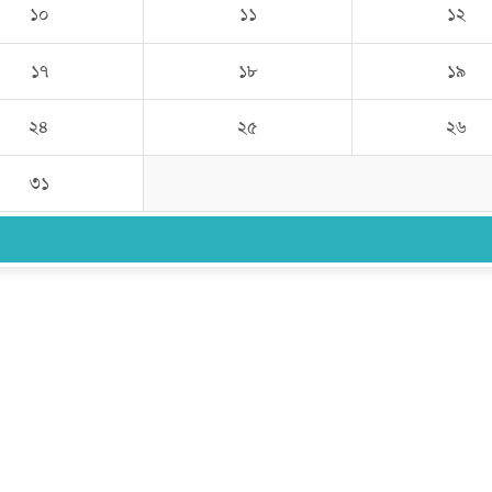
১০
১১
১২
১৭
১৮
১৯
২৪
২৫
২৬
৩১
উপদেষ্টা সম্পাদক:
ইঞ্জিনিয়ার রাজীব হাসান
সম্পাদক:
মোঃ সোহরাব হোসেন (সুমন)
ঠিকানা:
গোল্ডেন টাওয়ার, আমতলী, কুমিল্লা সদর, কুমিল্লা-৩৫০০
মোবাইল:
+৮৮০১৭১৭৯৬০০৯৭
ইমেইল:
news@dailycomillanews.com
ঠিকানা:
১০৮ হোয়াইট চ্যাপেল রোড, লন্ডন ই১ ১ডিই