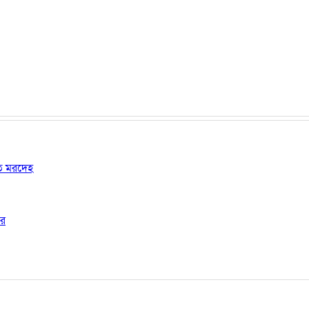
ষত মরদেহ
ার