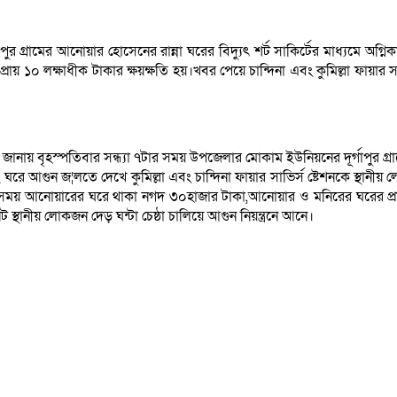
গাপুর গ্রামের আনোয়ার হোসেনের রান্না ঘরের বিদ্যুৎ শর্ট সাকির্টের মাধ্যমে অগ্
য় ১০ লক্ষাধীক টাকার ক্ষয়ক্ষতি হয়।খবর পেয়ে চান্দিনা এবং কুমিল্লা ফায়ার সার্
সূত্র জানায় বৃহস্পতিবার সন্ধ্যা ৭টার সময় উপজেলার মোকাম ইউনিয়নের দূর্গাপুর গ্র
এবং ঘরে আগুন জ¦লতে দেখে কুমিল্লা এবং চান্দিনা ফায়ার সাভির্স ষ্টেশনকে স্
সময় আনোয়ারের ঘরে থাকা নগদ ৩০হাজার টাকা,আনোয়ার ও মনিরের ঘরের প্রায় 
ট স্থানীয় লোকজন দেড় ঘন্টা চেষ্ঠা চালিয়ে আগুন নিয়ন্ত্রনে আনে।