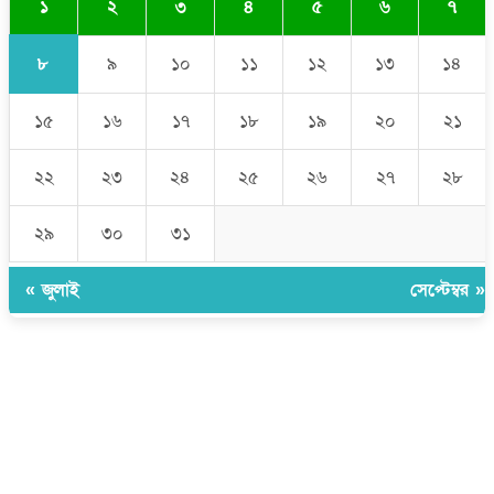
১
২
৩
৪
৫
৬
৭
৮
৯
১০
১১
১২
১৩
১৪
১৫
১৬
১৭
১৮
১৯
২০
২১
২২
২৩
২৪
২৫
২৬
২৭
২৮
২৯
৩০
৩১
« জুলাই
সেপ্টেম্বর »
উপদেষ্টা সম্পাদক:
ইঞ্জিনিয়ার রাজীব হাসান
সম্পাদক:
মোঃ সোহরাব হোসেন (সুমন)
ঠিকানা:
গোল্ডেন টাওয়ার, আমতলী, কুমিল্লা সদর, কুমিল্লা-৩৫০০
মোবাইল:
+৮৮০১৭১৭৯৬০০৯৭
ইমেইল:
news@dailycomillanews.com