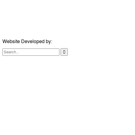
ঠিকানা:
১০৮ হোয়াইট চ্যাপেল রোড, লন্ডন ই১ ১ডিই
মোবাইল:
০৭৪১১৯৩৩২৬১
ইমেইল:
london@dailycomillanews.com
Website Developed by:
TechSmartBD.com