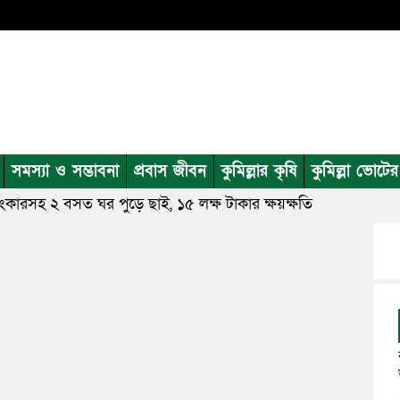
সমস্যা ও সম্ভাবনা
প্রবাস জীবন
কুমিল্লার কৃষি
কুমিল্লা ভোটে
র্ণলংকারসহ ২ বসত ঘর পুড়ে ছাই, ১৫ লক্ষ টাকার ক্ষয়ক্ষতি