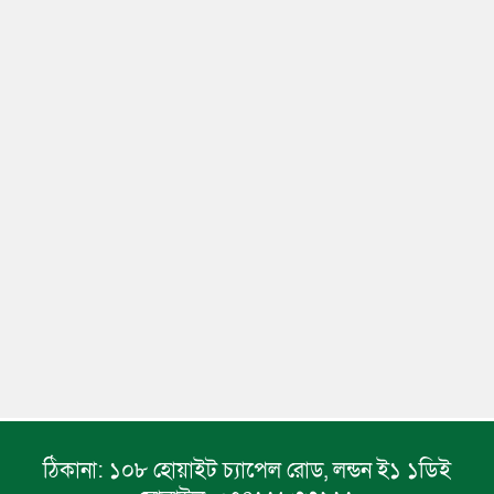
ঠিকানা:
১০৮ হোয়াইট চ্যাপেল রোড, লন্ডন ই১ ১ডিই