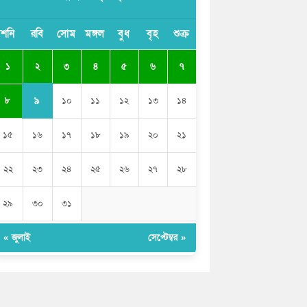
বাংলাদেশী কর্মীদের আকামা নিয়ে বড় সুখবর
শনি
রবি
সোম
মঙ্গল
বুধ
বৃহ
শুক্র
দিলো সৌদি সরকার
২
১
৩
৪
৫
৬
৭
ভারতের পূর্ব সীমান্তে এখন ‘আরেকটি পাকিস্তান’
গড়ে উঠেছে: সজীব ওয়াজেদ জয়
৯
৮
১০
১১
১২
১৩
১৪
১৫
১৬
১৭
১৮
১৯
২০
২১
২২
২৩
২৪
২৫
২৬
২৭
২৮
২৯
৩০
৩১
« জুলাই
সেপ্টেম্বর »