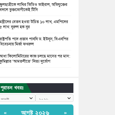
স্কুলছাত্রীকে লাথির ভিডিও ভাইরাল, অভিযুক্তের
বদলে ভুক্তভোগীকেই টিসি
মন্ত্রীদের বেতন হওয়া উচিত ১০ লাখ, এমপিদের
৫ লাখ: নুরুল হক নুর
রাষ্ট্রপতি পদে প্রস্তাব পাননি ড. ইউনূস, বিএনপির
বিবেচনায় মির্জা ফখরুল
আধা কিলোমিটারের কাজ চলছে মাসের পর মাস:
কুমিল্লার ‘আমতলীতে’ নিত্য দুর্ভোগ
মেয়েদের আপত্তিকর ছবি তুলে লন্ডনে বয়ফ্রেন্ডের
কাছে পাঠাতেন ইসলামী বিশ্ববিদ্যালয়ের ছাত্রী
পুরাতন খবরঃ
পুলিশকে পিটিয়ে রক্তাক্ত করেছি এ দৃশ্য কি
আপনারা দেখেননি: এনসিপি নেতা
পাঁচ দেশি মাছে মিলল মাইক্রোপ্লাস্টিক, সবচেয়ে
আগষ্ট ২০২৬
«
»
বেশি কই মাছে