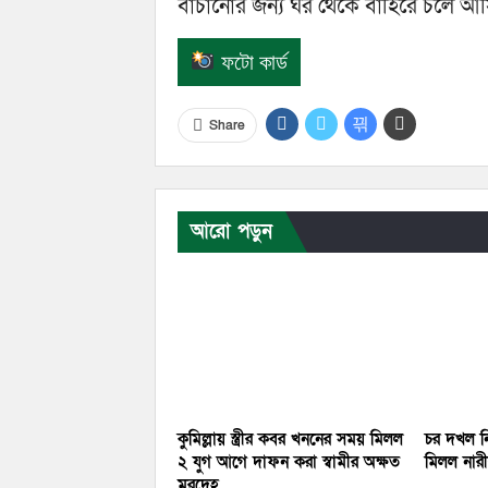
বাচানোর জন্য ঘর থেকে বাহিরে চলে আস
ফটো কার্ড
Share
আরো পড়ুন
কুমিল্লায় স্ত্রীর কবর খননের সময় মিলল
চর দখল নি
২ যুগ আগে দাফন করা স্বামীর অক্ষত
মিলল নারীর
মরদেহ