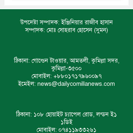
উপদেষ্টা সম্পাদক:
ইঞ্জিনিয়ার রাজীব হাসান
সম্পাদক:
মোঃ সোহরাব হোসেন (সুমন)
ঠিকানা:
গোল্ডেন টাওয়ার, আমতলী, কুমিল্লা সদর,
কুমিল্লা-৩৫০০
মোবাইল:
+৮৮০১৭১৭৯৬০০৯৭
ইমেইল:
news@dailycomillanews.com
ঠিকানা:
১০৮ হোয়াইট চ্যাপেল রোড, লন্ডন ই১
১ডিই
মোবাইল:
০৭৪১১৯৩৩২৬১