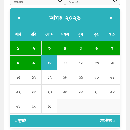
আধা কিলোমিটারের কাজ চলছে মাসের পর মাস: কুমিল্লার
‘আমতলীতে’ নিত্য দুর্ভোগ
আগষ্ট ২০২৬
«
»
মেয়েদের আপত্তিকর ছবি তুলে লন্ডনে বয়ফ্রেন্ডের কাছে
পাঠাতেন ইসলামী বিশ্ববিদ্যালয়ের ছাত্রী
শনি
রবি
সোম
মঙ্গল
বুধ
বৃহ
শুক্র
পুলিশকে পিটিয়ে রক্তাক্ত করেছি এ দৃশ্য কি আপনারা দেখেননি:
৩
১
২
৪
৫
৬
৭
এনসিপি নেতা
১০
৮
৯
১১
১২
১৩
১৪
১৫
১৬
১৭
১৮
১৯
২০
২১
২২
২৩
২৪
২৫
২৬
২৭
২৮
২৯
৩০
৩১
« জুলাই
সেপ্টেম্বর »