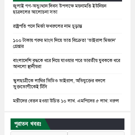
জুলাই গণ-অভ্যুত্থান দিবস উপলক্ষে ময়নামতি ইউনিয়ন
ছাত্রদলের আলোচনা সভা
রাষ্ট্রপতি পদে মির্জা ফখরুলের নাম চূড়ান্ত
১০০ টাকায় গরুর মাংস দিয়ে ভাত বিক্রেতা ‘ভাইরাল মিজান’
গ্রেপ্তার
বাংলাদেশি বৃদ্ধকে ধরে নিয়ে যাওয়ার পরে ভারতীয় যুবককে ধরে
আনলো স্থানীয়রা
স্কুলছাত্রীকে লাথির ভিডিও ভাইরাল, অভিযুক্তের বদলে
ভুক্তভোগীকেই টিসি
মন্ত্রীদের বেতন হওয়া উচিত ১০ লাখ, এমপিদের ৫ লাখ: নুরুল
হক নুর
রাষ্ট্রপতি পদে প্রস্তাব পাননি ড. ইউনূস, বিএনপির বিবেচনায় মির্জা
পুরাতন খবরঃ
ফখরুল