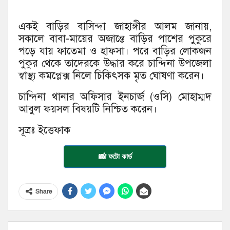
একই বাড়ির বাসিন্দা জাহাঙ্গীর আলম জানায়,
সকালে বাবা-মায়ের অজান্তে বাড়ির পাশের পুকুরে
পড়ে যায় ফাতেমা ও হাফসা। পরে বাড়ির লোকজন
পুকুর থেকে তাদেরকে উদ্ধার করে চান্দিনা উপজেলা
স্বাস্থ্য কমপ্লেক্স নিলে চিকিৎসক মৃত ঘোষণা করেন।
চান্দিনা থানার অফিসার ইনচার্জ (ওসি) মোহাম্মদ
আবুল ফয়সল বিষয়টি নিশ্চিত করেন।
সূত্রঃ ইত্তেফাক
📸 ফটো কার্ড
Share