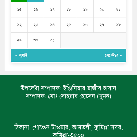
১৫
১৬
১৭
১৮
১৯
২০
২১
২২
২৩
২৪
২৫
২৬
২৭
২৮
২৯
৩০
৩১
« জুলাই
সেপ্টেম্বর »
উপদেষ্টা সম্পাদক:
ইঞ্জিনিয়ার রাজীব হাসান
সম্পাদক:
মোঃ সোহরাব হোসেন (সুমন)
ঠিকানা:
গোল্ডেন টাওয়ার, আমতলী, কুমিল্লা সদর,
কুমিল্লা-৩৫০০