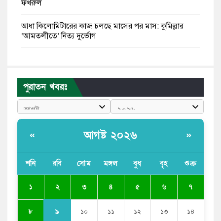
ফখরুল
আধা কিলোমিটারের কাজ চলছে মাসের পর মাস: কুমিল্লার
‘আমতলীতে’ নিত্য দুর্ভোগ
মেয়েদের আপত্তিকর ছবি তুলে লন্ডনে বয়ফ্রেন্ডের কাছে
পাঠাতেন ইসলামী বিশ্ববিদ্যালয়ের ছাত্রী
পুরাতন খবরঃ
পুলিশকে পিটিয়ে রক্তাক্ত করেছি এ দৃশ্য কি আপনারা দেখেননি:
এনসিপি নেতা
পাঁচ দেশি মাছে মিলল মাইক্রোপ্লাস্টিক, সবচেয়ে বেশি কই মাছে
আগষ্ট ২০২৬
«
»
বাংলাদেশী কর্মীদের আকামা নিয়ে বড় সুখবর দিলো সৌদি
সরকার
শনি
রবি
সোম
মঙ্গল
বুধ
বৃহ
শুক্র
ভারতের পূর্ব সীমান্তে এখন ‘আরেকটি পাকিস্তান’ গড়ে উঠেছে:
২
১
৩
৪
৫
৬
৭
সজীব ওয়াজেদ জয়
৯
৮
১০
১১
১২
১৩
১৪