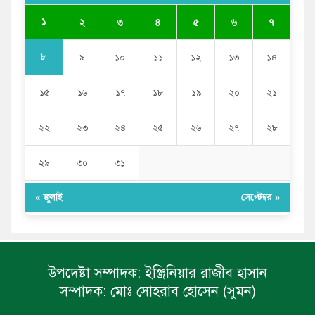
যে ডকুমেন্টারিতে আবু সাঈদের ছবি নেই, সেটা কোনো
ডকুমেন্টারি নয়: ভারপ্রাপ্ত রাষ্ট্রপতি
১
২
৩
৪
৫
৬
৭
৮
৯
১০
১১
১২
১৩
১৪
১৫
১৬
১৭
১৮
১৯
২০
২১
২২
২৩
২৪
২৫
২৬
২৭
২৮
২৯
৩০
৩১
« জুলাই
সেপ্টেম্বর »
উপদেষ্টা সম্পাদক:
ইঞ্জিনিয়ার রাজীব হাসান
সম্পাদক:
মোঃ সোহরাব হোসেন (সুমন)