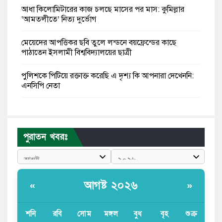
আধা কিলোমিটারের কাজ চলছে মাসের পর মাস: কুমিল্লার
‘আমতলীতে’ নিত্য দুর্ভোগ
মেয়েদের আপত্তিকর ছবি তুলে লন্ডনে বয়ফ্রেন্ডের কাছে
পাঠাতেন ইসলামী বিশ্ববিদ্যালয়ের ছাত্রী
পুলিশকে পিটিয়ে রক্তাক্ত করেছি এ দৃশ্য কি আপনারা দেখেননি:
এনসিপি নেতা
পাঁচ দেশি মাছে মিলল মাইক্রোপ্লাস্টিক, সবচেয়ে বেশি কই মাছে
বাংলাদেশী কর্মীদের আকামা নিয়ে বড় সুখবর দিলো সৌদি
পুরাতন খবরঃ
সরকার
ভারতের পূর্ব সীমান্তে এখন ‘আরেকটি পাকিস্তান’ গড়ে উঠেছে:
সজীব ওয়াজেদ জয়
আগষ্ট ২০২৬
«
»
সাকিব আল হাসানের বাড়িতে আগুন, পেট্রলবোমা বিস্ফোরণ
শনি
রবি
সোম
মঙ্গল
বুধ
বৃহ
শুক্র