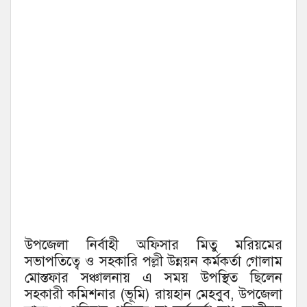
উপজেলা নির্বাহী অফিসার মিতু মরিয়মের
সভাপতিত্বে ও সহকারি পল্লী উন্নয়ন কর্মকর্তা গোলাম
মোস্তফার সঞ্চালনায় এ সময় উপস্থিত ছিলেন
সহকারী কমিশনার (ভূমি) রায়হান মেহবুব, উপজেলা