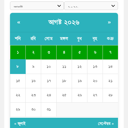
বাংলাদেশী কর্মীদের আকামা নিয়ে বড় সুখবর দিলো সৌদি
সরকার
আগষ্ট ২০২৬
«
»
ভারতের পূর্ব সীমান্তে এখন ‘আরেকটি পাকিস্তান’ গড়ে উঠেছে:
সজীব ওয়াজেদ জয়
শনি
রবি
সোম
মঙ্গল
বুধ
বৃহ
শুক্র
সাকিব আল হাসানের বাড়িতে আগুন, পেট্রলবোমা বিস্ফোরণ
১
২
৩
৪
৫
৬
৭
৮
৯
১০
১১
১২
১৩
১৪
১৫
১৬
১৭
১৮
১৯
২০
২১
২২
২৩
২৪
২৫
২৬
২৭
২৮
২৯
৩০
৩১
« জুলাই
সেপ্টেম্বর »