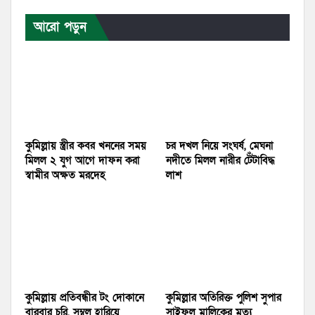
আরো পড়ুন
কুমিল্লায় স্ত্রীর কবর খননের সময়
চর দখল নিয়ে সংঘর্ষ, মেঘনা
মিলল ২ যুগ আগে দাফন করা
নদীতে মিলল নারীর টেঁটাবিদ্ধ
স্বামীর অক্ষত মরদেহ
লাশ
কুমিল্লায় প্রতিবন্ধীর টং দোকানে
কুমিল্লার অতিরিক্ত পুলিশ সুপার
বারবার চুরি, সম্বল হারিয়ে
সাইফুল মালিকের মৃত্যু