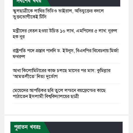
সর্বশেষ খবর
স্কুলছাত্রীকে লাথির ভিডিও ভাইরাল, অভিযুক্তের বদলে
ভুক্তভোগীকেই টিসি
মন্ত্রীদের বেতন হওয়া উচিত ১০ লাখ, এমপিদের ৫ লাখ: নুরুল
হক নুর
রাষ্ট্রপতি পদে প্রস্তাব পাননি ড. ইউনূস, বিএনপির বিবেচনায় মির্জা
ফখরুল
আধা কিলোমিটারের কাজ চলছে মাসের পর মাস: কুমিল্লার
‘আমতলীতে’ নিত্য দুর্ভোগ
মেয়েদের আপত্তিকর ছবি তুলে লন্ডনে বয়ফ্রেন্ডের কাছে
পাঠাতেন ইসলামী বিশ্ববিদ্যালয়ের ছাত্রী
পুলিশকে পিটিয়ে রক্তাক্ত করেছি এ দৃশ্য কি আপনারা দেখেননি:
এনসিপি নেতা
পুরাতন খবরঃ
পাঁচ দেশি মাছে মিলল মাইক্রোপ্লাস্টিক, সবচেয়ে বেশি কই মাছে