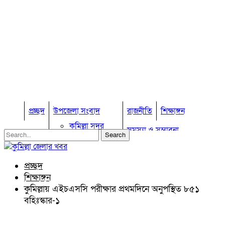
প্রচ্ছদ
উপজেলা সংবাদ
রাজনীতি
শিক্ষাঙ্গন
কুমিল্লা সদর
সমস্যা ও সম্ভাবনা
কুমিল্লা সদর দক্ষিণ
বুড়িচং
প্রবাস জীবন
কুমিল্লার কৃষি
ব্রাহ্মণপাড়া
প্রচ্ছদ
কুমিল্লা ভোটের হাওয়া
লাকসাম
শিক্ষাঙ্গন
চৌদ্দগ্রাম
অন্যান্য
কুমিল্লায় এইচএসসি পরীক্ষার প্রথমদিনে অনুপস্থিত ৮৫১
নাঙ্গলকোট
বহিঃস্কার-১
আইন আদালত
মনোহরগঞ্জ
মতামত
বরুড়া
কুমিল্লার ঐতিহ্য