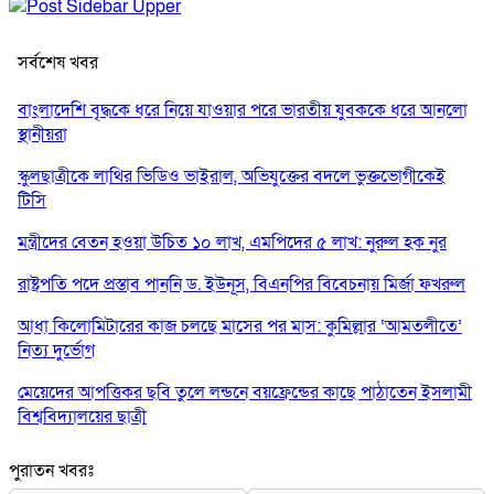
সর্বশেষ খবর
বাংলাদেশি বৃদ্ধকে ধরে নিয়ে যাওয়ার পরে ভারতীয় যুবককে ধরে আনলো
স্থানীয়রা
স্কুলছাত্রীকে লাথির ভিডিও ভাইরাল, অভিযুক্তের বদলে ভুক্তভোগীকেই
টিসি
মন্ত্রীদের বেতন হওয়া উচিত ১০ লাখ, এমপিদের ৫ লাখ: নুরুল হক নুর
রাষ্ট্রপতি পদে প্রস্তাব পাননি ড. ইউনূস, বিএনপির বিবেচনায় মির্জা ফখরুল
আধা কিলোমিটারের কাজ চলছে মাসের পর মাস: কুমিল্লার ‘আমতলীতে’
নিত্য দুর্ভোগ
মেয়েদের আপত্তিকর ছবি তুলে লন্ডনে বয়ফ্রেন্ডের কাছে পাঠাতেন ইসলামী
বিশ্ববিদ্যালয়ের ছাত্রী
পুলিশকে পিটিয়ে রক্তাক্ত করেছি এ দৃশ্য কি আপনারা দেখেননি: এনসিপি
পুরাতন খবরঃ
নেতা