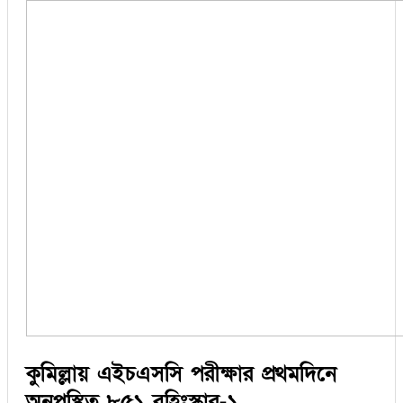
কুমিল্লায় এইচএসসি পরীক্ষার প্রথমদিনে
অনুপস্থিত ৮৫১ বহিঃস্কার-১