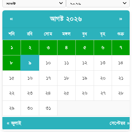
পাঁচ দেশি মাছে মিলল মাইক্রোপ্লাস্টিক, সবচেয়ে বেশি কই মাছে
আগষ্ট ২০২৬
«
»
বাংলাদেশী কর্মীদের আকামা নিয়ে বড় সুখবর দিলো সৌদি সরকার
ভারতের পূর্ব সীমান্তে এখন ‘আরেকটি পাকিস্তান’ গড়ে উঠেছে: সজীব
শনি
রবি
সোম
মঙ্গল
বুধ
বৃহ
শুক্র
ওয়াজেদ জয়
২
১
৩
৪
৫
৬
৭
৯
৮
১০
১১
১২
১৩
১৪
১৫
১৬
১৭
১৮
১৯
২০
২১
২২
২৩
২৪
২৫
২৬
২৭
২৮
২৯
৩০
৩১
« জুলাই
সেপ্টেম্বর »