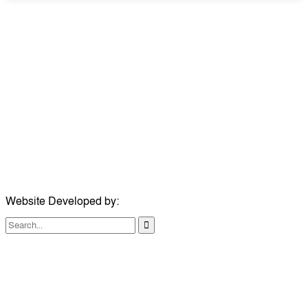
উপদেষ্টা সম্পাদক:
ইঞ্জিনিয়ার রাজীব হাসান
সম্পাদক:
মোঃ সোহরাব হোসেন (সুমন)
ঠিকানা:
গোল্ডেন টাওয়ার, আমতলী, কুমিল্লা সদর, কুমিল্লা-৩৫০০
মোবাইল:
+৮৮০১৭১৭৯৬০০৯৭
ইমেইল:
news@dailycomillanews.com
ঠিকানা:
১০৮ হোয়াইট চ্যাপেল রোড, লন্ডন ই১ ১ডিই
মোবাইল:
০৭৪১১৯৩৩২৬১
ইমেইল:
london@dailycomillanews.com
Website Developed by:
TechSmartBD.com