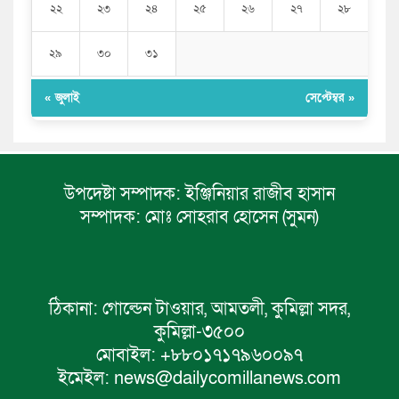
২২
২৩
২৪
২৫
২৬
২৭
২৮
২৯
৩০
৩১
« জুলাই
সেপ্টেম্বর »
উপদেষ্টা সম্পাদক:
ইঞ্জিনিয়ার রাজীব হাসান
সম্পাদক:
মোঃ সোহরাব হোসেন (সুমন)
ঠিকানা:
গোল্ডেন টাওয়ার, আমতলী, কুমিল্লা সদর,
কুমিল্লা-৩৫০০
মোবাইল:
+৮৮০১৭১৭৯৬০০৯৭
ইমেইল:
news@dailycomillanews.com