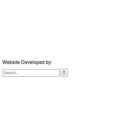
ঠিকানা:
গোল্ডেন টাওয়ার, আমতলী, কুমিল্লা সদর, কুমিল্লা-৩৫০০
মোবাইল:
+৮৮০১৭১৭৯৬০০৯৭
ইমেইল:
news@dailycomillanews.com
ঠিকানা:
১০৮ হোয়াইট চ্যাপেল রোড, লন্ডন ই১ ১ডিই
মোবাইল:
০৭৪১১৯৩৩২৬১
ইমেইল:
london@dailycomillanews.com
Website Developed by:
TechSmartBD.com