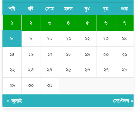
সাকিব আল হাসানের বাড়িতে আগুন, পেট্রলবোমা বিস্ফোরণ
শনি
রবি
সোম
মঙ্গল
বুধ
বৃহ
শুক্র
১
২
৩
৪
৫
৬
৭
৮
৯
১০
১১
১২
১৩
১৪
১৫
১৬
১৭
১৮
১৯
২০
২১
২২
২৩
২৪
২৫
২৬
২৭
২৮
২৯
৩০
৩১
« জুলাই
সেপ্টেম্বর »
উপদেষ্টা সম্পাদক:
ইঞ্জিনিয়ার রাজীব হাসান
সম্পাদক:
মোঃ সোহরাব হোসেন (সুমন)