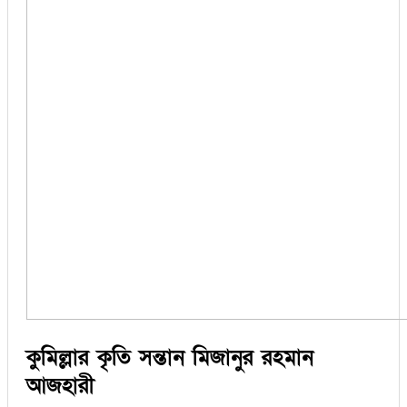
কুমিল্লার কৃতি সন্তান মিজানুর রহমান
আজহারী