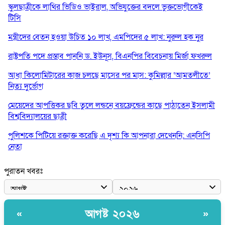
স্কুলছাত্রীকে লাথির ভিডিও ভাইরাল, অভিযুক্তের বদলে ভুক্তভোগীকেই
টিসি
মন্ত্রীদের বেতন হওয়া উচিত ১০ লাখ, এমপিদের ৫ লাখ: নুরুল হক নুর
রাষ্ট্রপতি পদে প্রস্তাব পাননি ড. ইউনূস, বিএনপির বিবেচনায় মির্জা ফখরুল
আধা কিলোমিটারের কাজ চলছে মাসের পর মাস: কুমিল্লার ‘আমতলীতে’
নিত্য দুর্ভোগ
মেয়েদের আপত্তিকর ছবি তুলে লন্ডনে বয়ফ্রেন্ডের কাছে পাঠাতেন ইসলামী
বিশ্ববিদ্যালয়ের ছাত্রী
পুলিশকে পিটিয়ে রক্তাক্ত করেছি এ দৃশ্য কি আপনারা দেখেননি: এনসিপি
নেতা
পাঁচ দেশি মাছে মিলল মাইক্রোপ্লাস্টিক, সবচেয়ে বেশি কই মাছে
পুরাতন খবরঃ
বাংলাদেশী কর্মীদের আকামা নিয়ে বড় সুখবর দিলো সৌদি সরকার
ভারতের পূর্ব সীমান্তে এখন ‘আরেকটি পাকিস্তান’ গড়ে উঠেছে: সজীব
আগষ্ট ২০২৬
«
»
ওয়াজেদ জয়