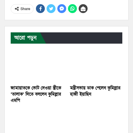
Share
আরো পড়ুন
জামায়াতকে ভোট দেওয়া স্ত্রীকে
মন্ত্রীসভায় ডাক পেলেন কুমিল্লার
‘তালাক’ দিতে বললেন কুমিল্লার
হাজী ইয়াছিন
এমপি