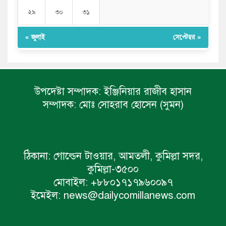
২৯
৩০
৩১
« জুলাই
সেপ্টেম্বর »
উপদেষ্টা সম্পাদক:
ইঞ্জিনিয়ার রাজীব হাসান
সম্পাদক:
মোঃ সোহরাব হোসেন (সুমন)
ঠিকানা:
গোল্ডেন টাওয়ার, আমতলী, কুমিল্লা সদর,
কুমিল্লা-৩৫০০
মোবাইল:
+৮৮০১৭১৭৯৬০০৯৭
ইমেইল:
news@dailycomillanews.com