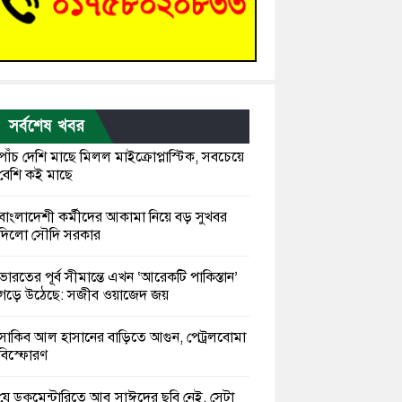
সর্বশেষ খবর
পাঁচ দেশি মাছে মিলল মাইক্রোপ্লাস্টিক, সবচেয়ে
বেশি কই মাছে
বাংলাদেশী কর্মীদের আকামা নিয়ে বড় সুখবর
দিলো সৌদি সরকার
ভারতের পূর্ব সীমান্তে এখন ‘আরেকটি পাকিস্তান’
গড়ে উঠেছে: সজীব ওয়াজেদ জয়
সাকিব আল হাসানের বাড়িতে আগুন, পেট্রলবোমা
বিস্ফোরণ
যে ডকুমেন্টারিতে আবু সাঈদের ছবি নেই, সেটা