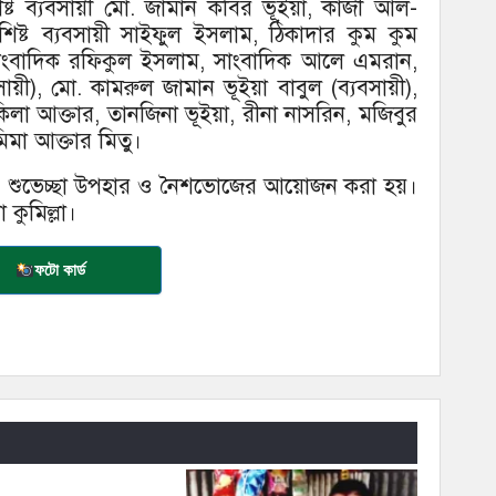
শিষ্ট ব্যবসায়ী মো. জামান কবির ভূইয়া, কাজী আল-
শিষ্ট ব্যবসায়ী সাইফুল ইসলাম, ঠিকাদার কুম কুম
 সাংবাদিক রফিকুল ইসলাম, সাংবাদিক আলে এমরান,
ী), মো. কামরুল জামান ভূইয়া বাবুল (ব্যবসায়ী),
কিলা আক্তার, তানজিনা ভূইয়া, রীনা নাসরিন, মজিবুর
মিমা আক্তার মিতু।
্ঠান, শুভেচ্ছা উপহার ও নৈশভোজের আয়োজন করা হয়।
 কুমিল্লা।
ফটো কার্ড