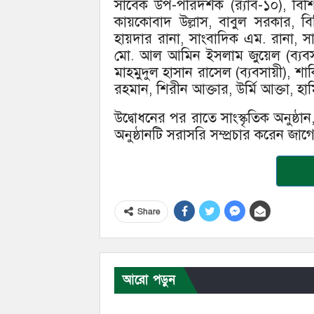
সাবেক উপ-পরিদর্শক (র‌্যাব-১০), বি
কায়কোবাদ উল্লাস, বাবুল সরকার, বি
হায়দার রানা, সাংবাদিক এম. রানা,
মো. আল আমিন ইসলাম জুয়েল (ব্যবসায়
মাহমুদুল হাসান রাসেল (ব্যবসায়ী), শা
রহমান, শিরীন আক্তার, উর্মি আক্তা, হা
উদ্বোধনের পর রাতে সাংস্কৃতিক অনুষ
অনুষ্ঠানটি সরাসরি সম্প্রচার করেন জাগো
Share
আরো পড়ুন