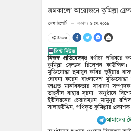
জমকালো আয়োজনে কুমিল্লা ফ্রেন
৬ মে, ২০১৯
ডেস্ক রিপোর্ট
প্রকাশঃ
Share
নিজস্ব প্রতিবেদকঃ
বর্ণাঢ্য পরিষরে 
কুমিল্লা ফ্রেন্ডস রিলেশন কাউন্সিল। 
মুক্তিযোদ্ধা হুমায়ুন কবির ভূইয়ার 
ঘোষনা করেন বাংলাদেশ মুক্তিযোদ্ধা 
জাগ্রত মানবিকতার সাধারণ সম্পাদক 
তাহ্সীন বাহার সূচনা। অনুষ্ঠানে বি
ইউনিয়নের চেয়ারম্যান মামুনুর রশি
সালাহউদ্দিন, পথিকৃত কুমিল্লার প্রকা
আমাদের টেল