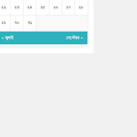
২২
২৩
২৪
২৫
২৬
২৭
২৮
২৯
৩০
৩১
« জুলাই
সেপ্টেম্বর »