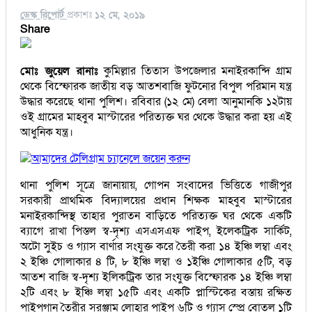
ডেস্ক রিপোর্ট
প্রকাশঃ
১২ মে, ২০১৯
Share
মোঃ জুয়েল রানাঃ
কুমিল্লার তিতাস উপজেলার মনাইরকান্দি গ্রাম
থেকে বিস্ফোরক জাতীয় বড় আতশবাজি ফুটনোর বিপুল পরিমান যন্ত্র
উদ্ধার করেছে থানা পুলিশ। রবিবার (১২ মে) বেলা আনুমানকি ১২টায়
ওই গ্রামের মাহবুব মাস্টারের পরিত্যক্ত ঘর থেকে উদ্ধার করা হয় এই
আধুনিক যন্ত্র।
আমাদের টেলিগ্রাম চ্যানেলে জয়েন করুন
থানা পুলিশ সূত্রে জানায়ায়, গোপন সংবাদের ভিত্তিতে গাজীপুর
সরকারী প্রাথমিক বিদ্যালয়ের প্রধান শিক্ষক মাহবুব মাস্টারের
মনাইরকান্দিস্থ তাহার পুরাতন বাড়িতে পরিত্যক্ত ঘর থেকে একটি
ব্যাগে রাখা পিস্তল স্ব-দৃশ্য এসএসএফ পাইপ, ইলেকট্রিক সার্কিট,
অটো সুইচ ও গ্যাস বার্ণার সংযুক্ত করে তৈরী করা ১৪ ইঞ্চি লম্বা এবং
২ ইঞ্চি গোলাকার ৪ টি, ৮ ইঞ্চি লম্বা ও ১ইঞ্চি গোলাকার ৫টি, বড়
আতশ বাজি স্ব-দৃশ্য ইলিকট্রিক তার সংযুক্ত বিস্ফোরক ১৪ ইঞ্চি লম্বা
২টি এবং ৮ ইঞ্চি লম্বা ১৫টি এবং একটি প্লাস্টিকের বস্তায় রক্ষিত
পাইপগান তৈরীর সরঞ্জাম লোহার পাইপ ৬টি ও গ্যাস স্প্রে বোতল ১টি