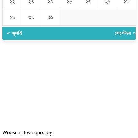
২২
২৩
২৪
২৫
২৬
২৭
২৮
২৯
৩০
৩১
« জুলাই
সেপ্টেম্বর »
উপদেষ্টা সম্পাদক:
ইঞ্জিনিয়ার রাজীব হাসান
সম্পাদক:
মোঃ সোহরাব হোসেন (সুমন)
ঠিকানা:
গোল্ডেন টাওয়ার, আমতলী, কুমিল্লা সদর, কুমিল্লা-৩৫০০
মোবাইল:
+৮৮০১৭১৭৯৬০০৯৭
ইমেইল:
news@dailycomillanews.com
ঠিকানা:
১০৮ হোয়াইট চ্যাপেল রোড, লন্ডন ই১ ১ডিই
মোবাইল:
০৭৪১১৯৩৩২৬১
ইমেইল:
london@dailycomillanews.com
Website Developed by:
TechSmartBD.com