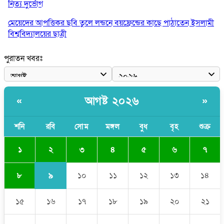
নিত্য দুর্ভোগ
মেয়েদের আপত্তিকর ছবি তুলে লন্ডনে বয়ফ্রেন্ডের কাছে পাঠাতেন ইসলামী
বিশ্ববিদ্যালয়ের ছাত্রী
পুলিশকে পিটিয়ে রক্তাক্ত করেছি এ দৃশ্য কি আপনারা দেখেননি: এনসিপি
পুরাতন খবরঃ
নেতা
পাঁচ দেশি মাছে মিলল মাইক্রোপ্লাস্টিক, সবচেয়ে বেশি কই মাছে
আগষ্ট ২০২৬
«
»
বাংলাদেশী কর্মীদের আকামা নিয়ে বড় সুখবর দিলো সৌদি সরকার
ভারতের পূর্ব সীমান্তে এখন ‘আরেকটি পাকিস্তান’ গড়ে উঠেছে: সজীব
শনি
রবি
সোম
মঙ্গল
বুধ
বৃহ
শুক্র
ওয়াজেদ জয়
২
১
৩
৪
৫
৬
৭
৯
৮
১০
১১
১২
১৩
১৪
১৫
১৬
১৭
১৮
১৯
২০
২১