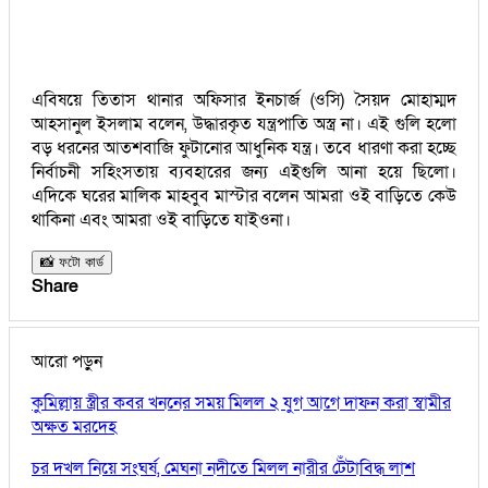
এবিষয়ে তিতাস থানার অফিসার ইনচার্জ (ওসি) সৈয়দ মোহাম্মদ
আহসানুল ইসলাম বলেন, উদ্ধারকৃত যন্ত্রপাতি অস্ত্র না। এই গুলি হলো
বড় ধরনের আতশবাজি ফুটানোর আধুনিক যন্ত্র। তবে ধারণা করা হচ্ছে
নির্বাচনী সহিংসতায় ব্যবহারের জন্য এইগুলি আনা হয়ে ছিলো।
এদিকে ঘরের মালিক মাহবুব মাস্টার বলেন আমরা ওই বাড়িতে কেউ
থাকিনা এবং আমরা ওই বাড়িতে যাইওনা।
📸 ফটো কার্ড
Share
আরো পড়ুন
কুমিল্লায় স্ত্রীর কবর খননের সময় মিলল ২ যুগ আগে দাফন করা স্বামীর
অক্ষত মরদেহ
চর দখল নিয়ে সংঘর্ষ, মেঘনা নদীতে মিলল নারীর টেঁটাবিদ্ধ লাশ