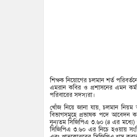
শিক্ষক নিয়োগের চলমান শর্ত পরিবর্তনে 
এমরান কবির ও প্রশাসনের এমন কর্মকাণ
পরিবারের সদস্যরা।
খোঁজ নিয়ে জানা যায়, চলমান নিয়ম অন
বিভাগসমূহে প্রভাষক পদে আবেদন করতে
নূন্যতম সিজিপিএ ৩.৬০ (৪ এর মধ্যে) থা
সিজিপিএ ৩.৬০ এর নিচে হওয়ায় সংশ্লিষ
এবং স্নাতকোত্তরের সিজিপিএ হ্রাস কর