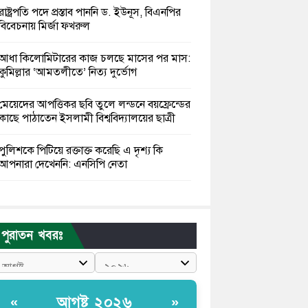
রাষ্ট্রপতি পদে প্রস্তাব পাননি ড. ইউনূস, বিএনপির
বিবেচনায় মির্জা ফখরুল
আধা কিলোমিটারের কাজ চলছে মাসের পর মাস:
কুমিল্লার ‘আমতলীতে’ নিত্য দুর্ভোগ
মেয়েদের আপত্তিকর ছবি তুলে লন্ডনে বয়ফ্রেন্ডের
কাছে পাঠাতেন ইসলামী বিশ্ববিদ্যালয়ের ছাত্রী
পুলিশকে পিটিয়ে রক্তাক্ত করেছি এ দৃশ্য কি
আপনারা দেখেননি: এনসিপি নেতা
পাঁচ দেশি মাছে মিলল মাইক্রোপ্লাস্টিক, সবচেয়ে
বেশি কই মাছে
পুরাতন খবরঃ
বাংলাদেশী কর্মীদের আকামা নিয়ে বড় সুখবর
দিলো সৌদি সরকার
ভারতের পূর্ব সীমান্তে এখন ‘আরেকটি পাকিস্তান’
আগষ্ট ২০২৬
«
»
গড়ে উঠেছে: সজীব ওয়াজেদ জয়