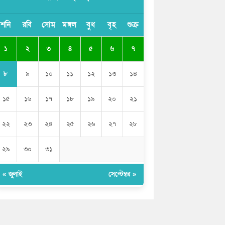
সাকিব আল হাসানের বাড়িতে আগুন, পেট্রলবোমা
শনি
রবি
সোম
মঙ্গল
বুধ
বৃহ
শুক্র
বিস্ফোরণ
১
২
৩
৪
৫
৬
৭
যে ডকুমেন্টারিতে আবু সাঈদের ছবি নেই, সেটা
কোনো ডকুমেন্টারি নয়: ভারপ্রাপ্ত রাষ্ট্রপতি
৮
৯
১০
১১
১২
১৩
১৪
১৫
১৬
১৭
১৮
১৯
২০
২১
২২
২৩
২৪
২৫
২৬
২৭
২৮
২৯
৩০
৩১
« জুলাই
সেপ্টেম্বর »