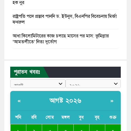
হক নুর
রাষ্ট্রপতি পদে প্রস্তাব পাননি ড. ইউনূস, বিএনপির বিবেচনায় মির্জা
ফখরুল
আধা কিলোমিটারের কাজ চলছে মাসের পর মাস: কুমিল্লার
‘আমতলীতে’ নিত্য দুর্ভোগ
মেয়েদের আপত্তিকর ছবি তুলে লন্ডনে বয়ফ্রেন্ডের কাছে
পাঠাতেন ইসলামী বিশ্ববিদ্যালয়ের ছাত্রী
পুরাতন খবরঃ
পুলিশকে পিটিয়ে রক্তাক্ত করেছি এ দৃশ্য কি আপনারা দেখেননি:
এনসিপি নেতা
পাঁচ দেশি মাছে মিলল মাইক্রোপ্লাস্টিক, সবচেয়ে বেশি কই মাছে
আগষ্ট ২০২৬
«
»
বাংলাদেশী কর্মীদের আকামা নিয়ে বড় সুখবর দিলো সৌদি
সরকার
শনি
রবি
সোম
মঙ্গল
বুধ
বৃহ
শুক্র
ভারতের পূর্ব সীমান্তে এখন ‘আরেকটি পাকিস্তান’ গড়ে উঠেছে: