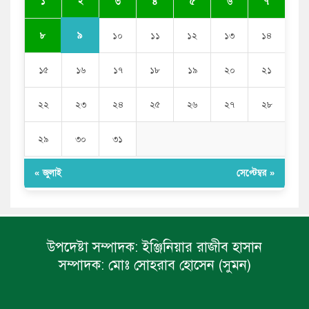
২
১
৩
৪
৫
৬
৭
সজীব ওয়াজেদ জয়
৯
৮
১০
১১
১২
১৩
১৪
১৫
১৬
১৭
১৮
১৯
২০
২১
২২
২৩
২৪
২৫
২৬
২৭
২৮
২৯
৩০
৩১
« জুলাই
সেপ্টেম্বর »
উপদেষ্টা সম্পাদক:
ইঞ্জিনিয়ার রাজীব হাসান
সম্পাদক:
মোঃ সোহরাব হোসেন (সুমন)