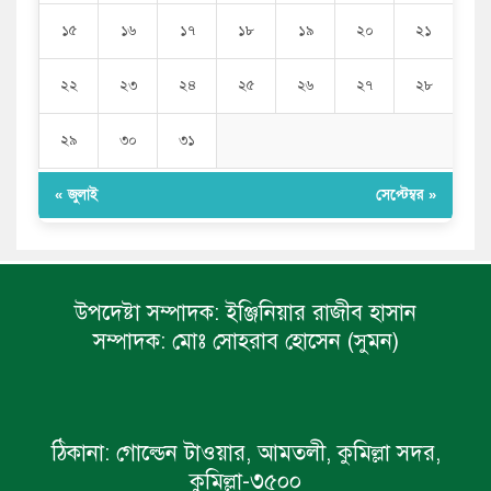
১৫
১৬
১৭
১৮
১৯
২০
২১
২২
২৩
২৪
২৫
২৬
২৭
২৮
২৯
৩০
৩১
« জুলাই
সেপ্টেম্বর »
উপদেষ্টা সম্পাদক:
ইঞ্জিনিয়ার রাজীব হাসান
সম্পাদক:
মোঃ সোহরাব হোসেন (সুমন)
ঠিকানা:
গোল্ডেন টাওয়ার, আমতলী, কুমিল্লা সদর,
কুমিল্লা-৩৫০০