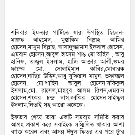
শনিবার ইফতার পার্টিতে যারা উপস্থিত ছিলেন-
মারুফ আহমেদ, মুস্তাকিম বিল্লাহ, আমির
হোসেন,মাসুম বিল্লাহ, আসাদুজ্জামান,ইকবাল হোসেন,
এমরান হোসেন,আবুল হাসেম শান্ত মো.অহিদ , আবু
হানিফ, তাজুল ইসলাম, হাজি আক্তার আলী,ওমর
ফারুক মো. সোলাইমান কাবির,মোবারক
হোসেন,নাছির উদ্দিন,আবু সুফিয়ান মামুন, তফাজ্জল
হোসেন, মো.শাহিন, আবুল হোসেন,সফিকুল
ইসলাম,মো. রাসেল,মাহবুব আলম রিপন,এমরান
হোসেন,শংকর চন্দ্র দাস,জাকির হোসেন,সাইফুল
ইসলাম,নিতাই সহ আরো অনেকে।
ইফতার শেষে তারা একটি সমবায় সমিতি করার
আগ্রহ প্রকাশ করে সবাইকে সম্মিলিত থাকার আশা
ব্যাক্ত করেন এবং আসন্ন ঈদুল ফিতর এর পরে ট্যুর