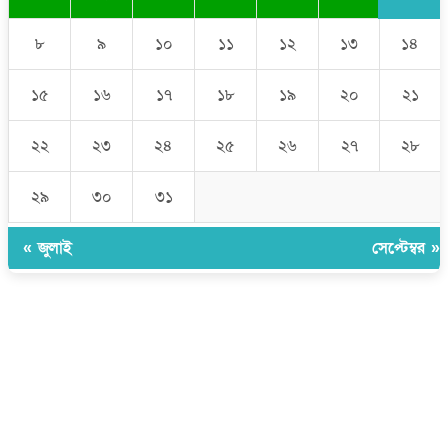
৮
৯
১০
১১
১২
১৩
১৪
১৫
১৬
১৭
১৮
১৯
২০
২১
২২
২৩
২৪
২৫
২৬
২৭
২৮
২৯
৩০
৩১
« জুলাই
সেপ্টেম্বর »
উপদেষ্টা সম্পাদক:
ইঞ্জিনিয়ার রাজীব হাসান
সম্পাদক:
মোঃ সোহরাব হোসেন (সুমন)
ঠিকানা:
গোল্ডেন টাওয়ার, আমতলী, কুমিল্লা সদর, কুমিল্লা-৩৫০০
মোবাইল:
+৮৮০১৭১৭৯৬০০৯৭
ইমেইল:
news@dailycomillanews.com