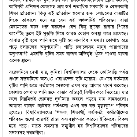
কারিগরী প্রশিক্ষণ কেন্দ্রসহ প্রায় অর্ধ শতাধিক সরকারি ও বেসরকারী
শিক্ষা প্রতিষ্ঠান। কিন্তু এই প্রতিষ্ঠান গুলোর জন্য চলাচলের রাস্তাটির
দিকে তাকালে মনে হয় যেন এই অঞ্চলটিই পরিত্যক্ত। রাস্তা
মেরামতের কাজ শুরু করলেও বেশ কিছু স্থানের রাস্তার পিচের
কার্পেটিং তুলে ইট সুড়কি দিয়ে আরও বেহাল অবস্থা করে রেখেছে।
আবার বৃষ্টি হলে পানি জমে সৃষ্টি হয় নানাবিধ সমস্যা। কোথাও হয়ে
পড়ে চলাচলের অনুপযোগী। গাড়ি চলাচলসহ মানুষ পারাপারের
অনুপযোগী এমনকি বৃষ্টির সময় রাস্তার অস্তিত্বই খুঁজে পাওয়া যায়না
অনেক স্থানে।
সরেজমিনে দেখা যায়, কুমিল্লা বিশ্ববিদ্যালয় থেকে কোটবাড়ি পর্যন্ত
প্রধান সড়কটিতে অসংখ্য খানাখন্দের সৃষ্টি হয়েছে। যেখানে বর্তমানে
বৃষ্টির পানি জমে বর্তমানে সেগুলো এখন বড় আকার ধারণ করেছে।
কোথাও কোথাও পানি জমে রাস্তার অস্তিত্বই বিলীন করে দিযেছে। যার
ফলে নিয়মিতই ছোটবড় দূর্ঘটনার কবলে পড়ছে যান বাহনগুলো।
তাছাড়া রাস্তার ছোটবড় গর্তগুলো এখন বড় বড় মৃত্যুকুপে পরিনত
হয়েছে। বিশ্ববিদ্যালয়ের শিক্ষক, শিক্ষার্থী, কর্মকর্তা, কর্মচারীদেও
পরিবহন গুলো প্রায়শই রাস্তা অব্যবস্থাপনার কারনে ইতিমধ্যে বিকল
হয়ে পড়ে। যাতে সমস্যার সম্মুখীন হয় বিশ্ববিদ্যালয় পরিবারের
সদস্যসহ পথচারীরা।