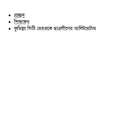
চৌদ্দগ্রাম
অন্যান্য
নাঙ্গলকোট
আইন আদালত
প্রচ্ছদ
মনোহরগঞ্জ
মতামত
শিক্ষাঙ্গন
বরুড়া
কুমিল্লার ঐতিহ্য
লালমাই
কুমিল্লা সিটি মেয়রকে ছাত্রলীগের আল্টিমেটাম
বিখ্যাত ব্যাক্তিত্ব
দাউদকান্দি
কুমিল্লা বিভাগ চাই
চান্দিনা
কুমিল্লা ভিক্টোরিয়ানস্
মুরাদনগর
দেবিদ্বার
হোমনা
তিতাস
মেঘনা