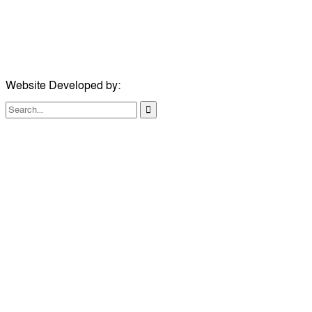
ঠিকানা:
১০৮ হোয়াইট চ্যাপেল রোড, লন্ডন ই১ ১ডিই
মোবাইল:
০৭৪১১৯৩৩২৬১
ইমেইল:
london@dailycomillanews.com
Website Developed by:
TechSmartBD.com