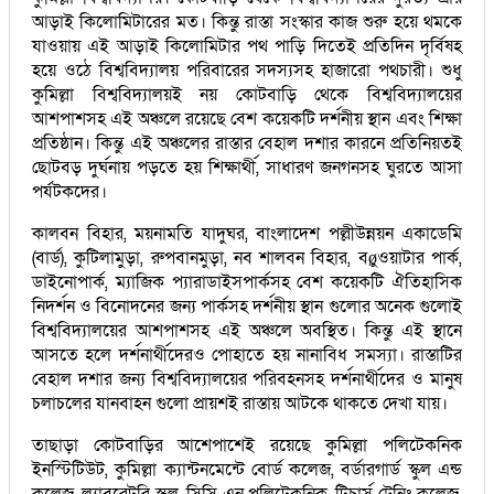
আড়াই কিলোমিটারের মত। কিন্তু রাস্তা সংস্কার কাজ শুরু হয়ে থমকে
যাওয়ায় এই আড়াই কিলোমিটার পথ পাড়ি দিতেই প্রতিদিন দৃর্বিষহ
হয়ে ওঠে বিশ্ববিদ্যালয় পরিবারের সদস্যসহ হাজারো পথচারী। শুধু
কুমিল্লা বিশ্ববিদ্যালয়ই নয় কোটবাড়ি থেকে বিশ্ববিদ্যালয়ের
আশপাশসহ এই অঞ্চলে রয়েছে বেশ কয়েকটি দর্শনীয় স্থান এবং শিক্ষা
প্রতিষ্ঠান। কিন্তু এই অঞ্চলের রাস্তার বেহাল দশার কারনে প্রতিনিয়তই
ছোটবড় দুর্ঘনায় পড়তে হয় শিক্ষার্থী, সাধারণ জনগনসহ ঘুরতে আসা
পর্যটকদের।
কালবন বিহার, ময়নামতি যাদুঘর, বাংলাদেশ পল্লীউন্নয়ন একাডেমি
(বার্ড), কুটিলামুড়া, রুপবানমুড়া, নব শালবন বিহার, বøুওয়াটার পার্ক,
ডাইনোপার্ক, ম্যাজিক প্যারাডাইসপার্কসহ বেশ কয়েকটি ঐতিহাসিক
নিদর্শন ও বিনোদনের জন্য পার্কসহ দর্শনীয় স্থান গুলোর অনেক গুলোই
বিশ্ববিদ্যালয়ের আশপাশসহ এই অঞ্চলে অবস্থিত। কিন্তু এই স্থানে
আসতে হলে দর্শনার্থীদেরও পোহাতে হয় নানাবিধ সমস্যা। রাস্তাটির
বেহাল দশার জন্য বিশ্ববিদ্যালয়ের পরিবহনসহ দর্শনার্থীদের ও মানুষ
চলাচলের যানবাহন গুলো প্রায়শই রাস্তায় আটকে থাকতে দেখা যায়।
তাছাড়া কোটবাড়ির আশেপাশেই রয়েছে কুমিল্লা পলিটেকনিক
ইনস্টিটিউট, কুমিল্লা ক্যান্টনমেন্টে বোর্ড কলেজ, বর্ডারগার্ড স্কুল এন্ড
কলেজ, ল্যাবরেটরি স্কুল, সিসি এন পলিটেকনিক, টিচার্স ট্রেনিং কলেজ,