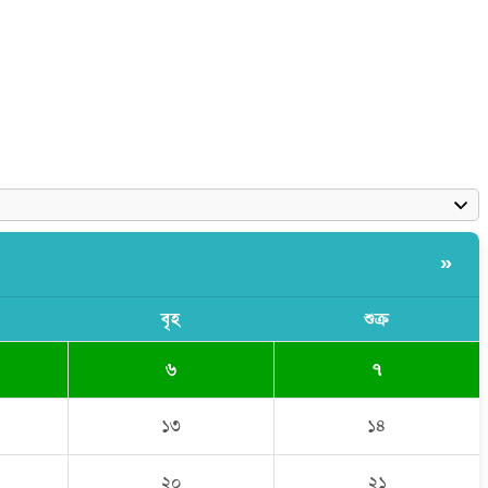
»
বৃহ
শুক্র
৬
৭
১৩
১৪
২০
২১