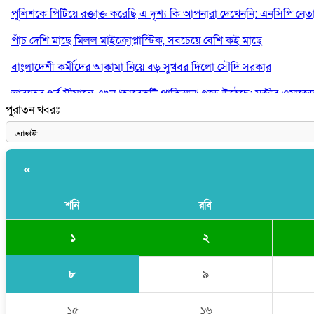
পুলিশকে পিটিয়ে রক্তাক্ত করেছি এ দৃশ্য কি আপনারা দেখেননি: এনসিপি নেত
পাঁচ দেশি মাছে মিলল মাইক্রোপ্লাস্টিক, সবচেয়ে বেশি কই মাছে
বাংলাদেশী কর্মীদের আকামা নিয়ে বড় সুখবর দিলো সৌদি সরকার
ভারতের পূর্ব সীমান্তে এখন ‘আরেকটি পাকিস্তান’ গড়ে উঠেছে: সজীব ওয়াজে
পুরাতন খবরঃ
সাকিব আল হাসানের বাড়িতে আগুন, পেট্রলবোমা বিস্ফোরণ
«
শনি
রবি
১
২
৮
৯
১৫
১৬