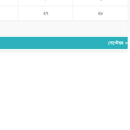
২৭
২৮
সেপ্টেম্বর »