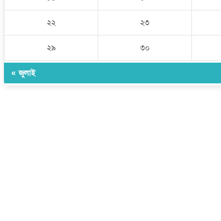
২২
২৩
২৯
৩০
« জুলাই