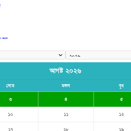
া
দ জয়
আগষ্ট ২০২৬
সোম
মঙ্গল
বুধ
৩
৪
৫
১০
১১
১২
১৭
১৮
১৯