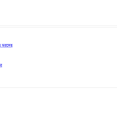
ষত মরদেহ
ার