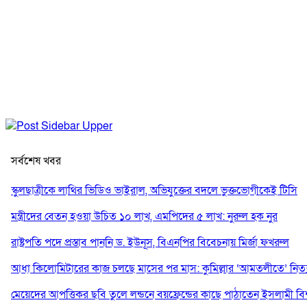
সর্বশেষ খবর
স্কুলছাত্রীকে লাথির ভিডিও ভাইরাল, অভিযুক্তের বদলে ভুক্তভোগীকেই টিসি
মন্ত্রীদের বেতন হওয়া উচিত ১০ লাখ, এমপিদের ৫ লাখ: নুরুল হক নুর
রাষ্ট্রপতি পদে প্রস্তাব পাননি ড. ইউনূস, বিএনপির বিবেচনায় মির্জা ফখরুল
আধা কিলোমিটারের কাজ চলছে মাসের পর মাস: কুমিল্লার ‘আমতলীতে’ নিত্য 
মেয়েদের আপত্তিকর ছবি তুলে লন্ডনে বয়ফ্রেন্ডের কাছে পাঠাতেন ইসলামী বিশ্ব