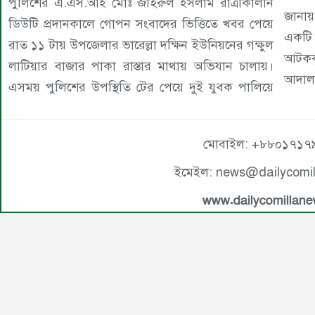
পুলিশের এ.এস.আই মোঃ জহিরুল ইসলাম রাত্রীকালীন
জানায়
ডিউটি প্রদানকালে গোপন সংবাদের ভিত্তিতে খবর পেয়ে
একটি 
রাত ১১ টায় উপজেলার ভারেল্লা দক্ষিন ইউনিয়নের গক্ষুল
আটককৃ
লাটিয়ার বাজার পাকা রাস্তার মাথায় অভিযান চালায়।
আদালত
এসময় পুলিশের উপস্থিতি টের পেয়ে দুই যুবক পালিয়ে
মোবাইল: +৮৮০১৭১৭
ইমেইল: news@dailycomi
www.dailycomillan