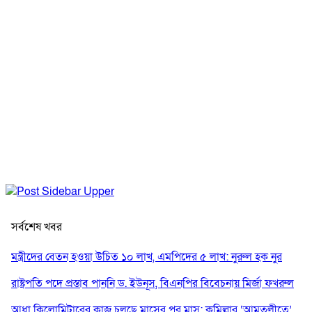
সর্বশেষ খবর
মন্ত্রীদের বেতন হওয়া উচিত ১০ লাখ, এমপিদের ৫ লাখ: নুরুল হক নুর
রাষ্ট্রপতি পদে প্রস্তাব পাননি ড. ইউনূস, বিএনপির বিবেচনায় মির্জা ফখরুল
আধা কিলোমিটারের কাজ চলছে মাসের পর মাস: কুমিল্লার ‘আমতলীতে’