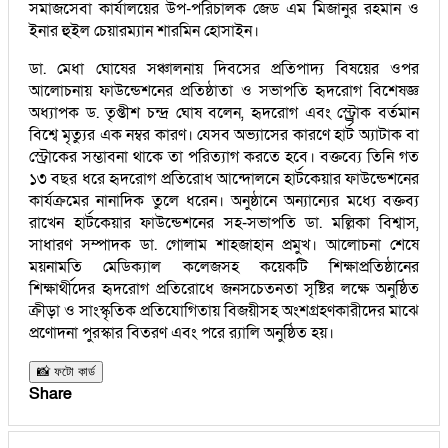
সমাজসেবা কার্যালয়ের উপ-পরিচালক জেড এম মিজানুর রহমান ও
ইনার হুইল চেয়ারম্যান শারমিন হোসাইন।
ডা. মেধা ঘোষের সঞ্চালনায় দিবসের প্রতিপাদ্য বিষয়ের ওপর
আলোচনায় ফাউন্ডেশনের প্রতিষ্ঠাতা ও সভাপতি হৃদরোগ বিশেষজ্ঞ
অধ্যাপক ড. তৃপ্তীশ চন্দ্র ঘোষ বলেন, হৃদরোগ এবং স্ট্র্রোক বর্তমান
বিশ্বে মৃত্যুর এক নম্বর কারণ। যেসব অভ্যাসের কারণে হার্ট অ্যাটাক বা
স্ট্রোকের সম্ভাবনা থাকে তা পরিত্যাগ করতে হবে। বক্তব্যে তিনি গত
১৩ বছর ধরে হৃদরোগ প্রতিরোধ আন্দোলনে হার্টকেয়ার ফাউন্ডেশনের
কার্যক্রমের নানাদিক তুলে ধরেন। অনুষ্ঠানে অন্যান্যের মধ্যে বক্তব্য
রাখেন হার্টকেয়ার ফাউন্ডেশনের সহ-সভাপতি ডা. মল্লিকা বিশ্বাস,
সাধারণ সম্পাদক ডা. গোলাম শাহজাহান প্রমুখ। আলোচনা শেষে
ময়নামতি মেডিক্যাল কলেজসহ কয়েকটি শিক্ষাপ্রতিষ্ঠানের
শিক্ষার্থীদের হৃদরোগ প্রতিরোধে জনসচেতনতা সৃষ্টির লক্ষে অনুষ্ঠিত
ক্রীড়া ও সাংস্কৃতিক প্রতিযোগিতায় বিজয়ীসহ অংশগ্রহণকারীদের মাঝে
প্রণোদনা পুরস্কার বিতরণ এবং পরে র‌্যালি অনুষ্ঠিত হয়।
📸 ফটো কার্ড
Share