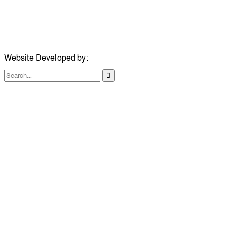
ঠিকানা:
১০৮ হোয়াইট চ্যাপেল রোড, লন্ডন ই১ ১ডিই
মোবাইল:
০৭৪১১৯৩৩২৬১
ইমেইল:
london@dailycomillanews.com
Website Developed by:
TechSmartBD.com