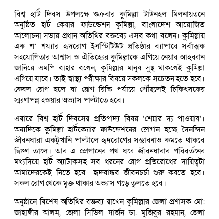
বিশ্ব হার্ট দিবস উপলক্ষে শুক্রবার কুমিল্লা টাউনহল মিলনায়তনে
অনুষ্ঠিত হার্ট কেয়ার ফাউন্ডেশন কুমিল্লা, বাংলাদেশ আয়োজিত
আলোচনা সভায় প্রধান অতিথির বক্তব্যে এসব কথা বলেন। কুমিল্লায়
এক শ’ শয্যার হৃদরোগ ইনস্টিটিউট প্রতিষ্ঠার ব্যাপারে সর্বাত্মক
সহযোগিতার আশ্বাস ও ঐতিহ্যের কুমিল্লাকে এগিয়ে নেয়ার আহব্বান
জানিয়ে এমপি বাহার বলেন, কুমিল্লার মানুষ সুস্থ থাকলেই কুমিল্লা
এগিয়ে যাবে। তাই স্বাস্থ্য পরীক্ষার বিষয়ে সকলকে সচেতন হতে হবে।
কেবল রোগ হলে বা রোগ রিস্কি পর্যায়ে পৌঁছলেই চিকিৎসকের
স্মরণাপন্ন হওয়ার অভ্যাস পাল্টাতে হবে।
এবারে বিশ্ব হার্ট দিবসের প্রতিপাদ্য বিষয় ‘শেয়ার দ্য পাওয়ার’।
অন্যদিকে কুমিল্লা হার্টকেয়ার ফাউন্ডেশনের স্লোগান হচ্ছে দৈনন্দিন
জীবনধারা একটুখানি পাল্টালে হৃদরোগের সম্ভাবনাও কমতে থাকবে
দ্বিগুণ তালে। আর এ স্লোগানের পথ ধরে জীবনধারার পরিবর্তনের
মধ্যদিয়ে হার্ট অ্যাটাকসহ সব ধরনের রোগ প্রতিরোধের দায়িত্বটা
আমাদেরকেই নিতে হবে। হৃদবান্ধব জীবনচর্চা শুরু করতে হবে।
সকল রোগ থেকে মুক্ত থাকার অভ্যাস গড়ে তুলতে হবে।
অনুষ্ঠানে বিশেষ অতিথির বক্তব্য রাখেন কুমিল্লার জেলা প্রশাসক মো:
জাহাঙ্গীর আলম, জেলা সিভিল সার্জন ডা. মুজিবুর রহমান, জেলা