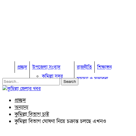
প্রচ্ছদ
উপজেলা সংবাদ
রাজনীতি
শিক্ষাঙ্গন
কুমিল্লা সদর
সমস্যা ও সম্ভাবনা
কুমিল্লা সদর দক্ষিণ
বুড়িচং
প্রবাস জীবন
কুমিল্লার কৃষি
ব্রাহ্মণপাড়া
প্রচ্ছদ
কুমিল্লা ভোটের হাওয়া
লাকসাম
অন্যান্য
চৌদ্দগ্রাম
অন্যান্য
কুমিল্লা বিভাগ চাই
নাঙ্গলকোট
কুমিল্লা বিভাগ ঘোষণা নিয়ে চক্রান্ত চলছে এখনও
আইন আদালত
মনোহরগঞ্জ
মতামত
বরুড়া
কুমিল্লার ঐতিহ্য