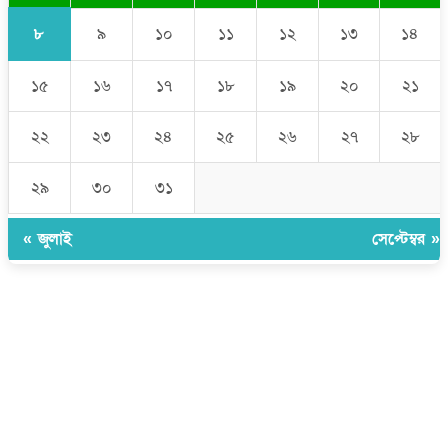
৮
৯
১০
১১
১২
১৩
১৪
১৫
১৬
১৭
১৮
১৯
২০
২১
২২
২৩
২৪
২৫
২৬
২৭
২৮
২৯
৩০
৩১
« জুলাই
সেপ্টেম্বর »
উপদেষ্টা সম্পাদক:
ইঞ্জিনিয়ার রাজীব হাসান
সম্পাদক:
মোঃ সোহরাব হোসেন (সুমন)
ঠিকানা:
গোল্ডেন টাওয়ার, আমতলী, কুমিল্লা সদর, কুমিল্লা-৩৫০০
মোবাইল:
+৮৮০১৭১৭৯৬০০৯৭
ইমেইল:
news@dailycomillanews.com