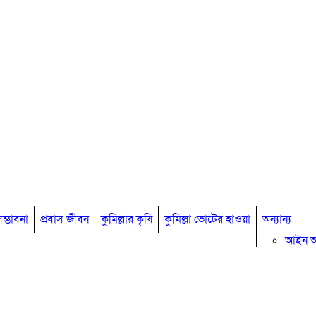
ম্ভাবনা
প্রবাস জীবন
কুমিল্লার কৃষি
কুমিল্লা ভোটের হাওয়া
অন্যান্য
আইন 
মতামত
কুমিল্ল
বিখ্যাত ব
কুমিল্ল