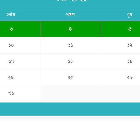
সোম
মঙ্গল
বুধ
৩
৪
৫
১০
১১
১২
১৭
১৮
১৯
২৪
২৫
২৬
৩১
উপদেষ্টা সম্পাদক:
ইঞ্জিনিয়ার রাজীব হাসান
সম্পাদক:
মোঃ সোহরাব হোসেন (সুমন)