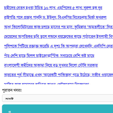
মন্ত্রীদের বেতন হওয়া উচিত ১০ লাখ, এমপিদের ৫ লাখ: নুরুল হক নুর
রাষ্ট্রপতি পদে প্রস্তাব পাননি ড. ইউনূস, বিএনপির বিবেচনায় মির্জা ফখরুল
আধা কিলোমিটারের কাজ চলছে মাসের পর মাস: কুমিল্লার ‘আমতলীতে’ নিত্য 
মেয়েদের আপত্তিকর ছবি তুলে লন্ডনে বয়ফ্রেন্ডের কাছে পাঠাতেন ইসলামী বিশ্ব
পুলিশকে পিটিয়ে রক্তাক্ত করেছি এ দৃশ্য কি আপনারা দেখেননি: এনসিপি নেত
পাঁচ দেশি মাছে মিলল মাইক্রোপ্লাস্টিক, সবচেয়ে বেশি কই মাছে
বাংলাদেশী কর্মীদের আকামা নিয়ে বড় সুখবর দিলো সৌদি সরকার
ভারতের পূর্ব সীমান্তে এখন ‘আরেকটি পাকিস্তান’ গড়ে উঠেছে: সজীব ওয়াজে
সাকিব আল হাসানের বাড়িতে আগুন, পেট্রলবোমা বিস্ফোরণ
পুরাতন খবরঃ
যে ডকুমেন্টারিতে আবু সাঈদের ছবি নেই, সেটা কোনো ডকুমেন্টারি নয়: ভারপ্রাপ্ত
«