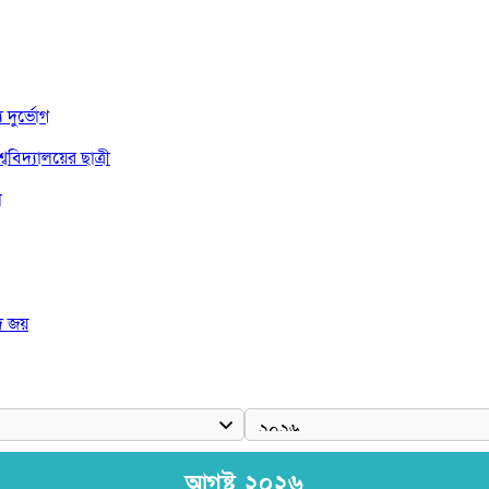
দুর্ভোগ
বিদ্যালয়ের ছাত্রী
া
দ জয়
 রাষ্ট্রপতি
আগষ্ট ২০২৬