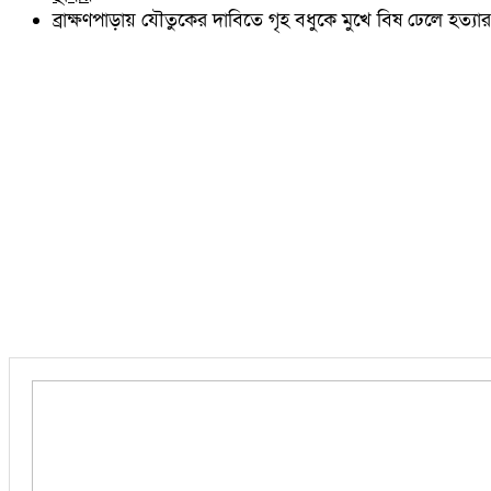
চৌদ্দগ্রাম
ব্রাক্ষণপাড়ায় যৌতুকের দাবিতে গৃহ বধুকে মুখে বিষ ঢেলে হত্
নাঙ্গলকোট
মনোহরগঞ্জ
বরুড়া
লালমাই
দাউদকান্দি
চান্দিনা
মুরাদনগর
দেবিদ্বার
হোমনা
তিতাস
মেঘনা