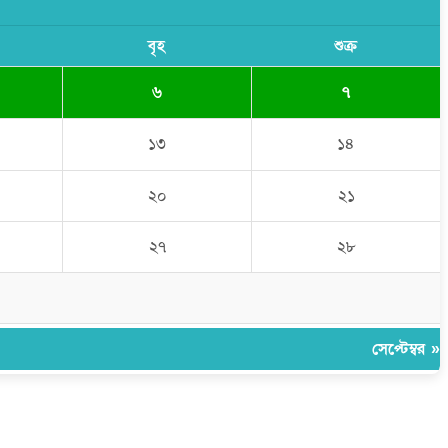
বৃহ
শুক্র
৬
৭
১৩
১৪
২০
২১
২৭
২৮
সেপ্টেম্বর »