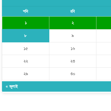
শনি
রবি
১
২
৮
৯
১৫
১৬
২২
২৩
২৯
৩০
« জুলাই