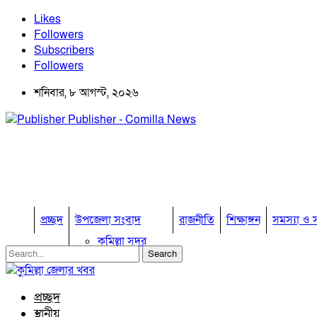
Likes
Followers
Subscribers
Followers
শনিবার, ৮ আগস্ট, ২০২৬
Publisher - Comilla News
প্রচ্ছদ
উপজেলা সংবাদ
রাজনীতি
শিক্ষাঙ্গন
সমস্যা ও স
কুমিল্লা সদর
কুমিল্লা সদর দক্ষিণ
বুড়িচং
ব্রাহ্মণপাড়া
প্রচ্ছদ
লাকসাম
স্থানীয়