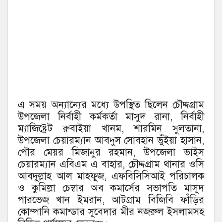
এ সময় অন্যান্যের মধ্যে উপস্থিত ছিলেন চৌদ্দগ্রাম
উপজেলা নির্বাহী কর্মকর্তা মাসুদ রানা, নির্বাহী
ম্যাজিষ্ট্রেট রুবাইয়া খানম, শারমিন সুলতানা,
উপজেলা চেয়ারম্যান আবদুস সোবহান ভুঁইয়া হাসান,
পৌর মেয়র মিজানুর রহমান, উপজেলা ভাইস
চেয়ারম্যান এবিএম এ বাহার, চৌদ্দগ্রাম থানার ওসি
আবদুল্লাহ আল মাহফুজ, এফবিসিসিআই পরিচালক
ও কুমিল্লা চেম্বার অব কমার্সের সভাপতি মাসুদ
পারভেজ খান ইমরান, আটগ্রাম বিজিবি ফাঁড়ির
কোম্পানি কমান্ডার সুবেদার মীর নজরুল ইসলামসহ