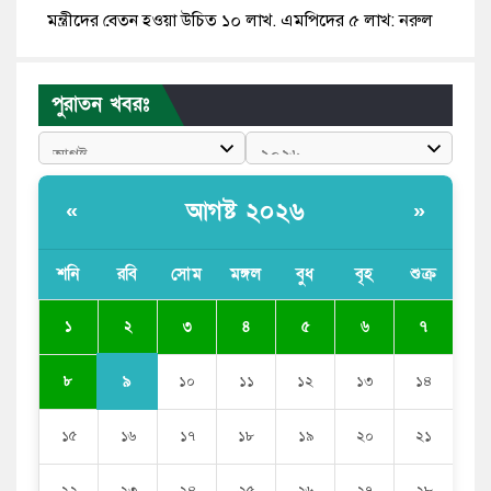
মন্ত্রীদের বেতন হওয়া উচিত ১০ লাখ, এমপিদের ৫ লাখ: নুরুল
হক নুর
রাষ্ট্রপতি পদে প্রস্তাব পাননি ড. ইউনূস, বিএনপির বিবেচনায় মির্জা
পুরাতন খবরঃ
ফখরুল
আধা কিলোমিটারের কাজ চলছে মাসের পর মাস: কুমিল্লার
‘আমতলীতে’ নিত্য দুর্ভোগ
আগষ্ট ২০২৬
«
»
মেয়েদের আপত্তিকর ছবি তুলে লন্ডনে বয়ফ্রেন্ডের কাছে
পাঠাতেন ইসলামী বিশ্ববিদ্যালয়ের ছাত্রী
শনি
রবি
সোম
মঙ্গল
বুধ
বৃহ
শুক্র
পুলিশকে পিটিয়ে রক্তাক্ত করেছি এ দৃশ্য কি আপনারা দেখেননি:
২
১
৩
৪
৫
৬
৭
এনসিপি নেতা
৯
৮
১০
১১
১২
১৩
১৪
১৫
১৬
১৭
১৮
১৯
২০
২১