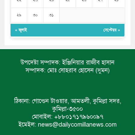
২২
২৩
২৪
২৫
২৬
২৭
২৮
২৯
৩০
৩১
« জুলাই
সেপ্টেম্বর »
উপদেষ্টা সম্পাদক:
ইঞ্জিনিয়ার রাজীব হাসান
সম্পাদক:
মোঃ সোহরাব হোসেন (সুমন)
ঠিকানা:
গোল্ডেন টাওয়ার, আমতলী, কুমিল্লা সদর,
কুমিল্লা-৩৫০০
মোবাইল:
+৮৮০১৭১৭৯৬০০৯৭
ইমেইল:
news@dailycomillanews.com