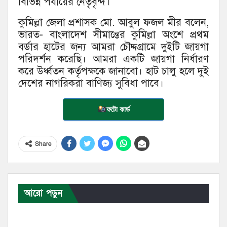
বিভিন্ন পর্যায়ের নেতৃবৃন্দ।
কুমিল্লা জেলা প্রশাসক মো. আবুল ফজল মীর বলেন,
ভারত- বাংলাদেশ সীমান্তের কুমিল্লা অংশে প্রথম
বর্ডার হাটের জন্য আমরা চৌদ্দগ্রামে দুইটি জায়গা
পরিদর্শন করেছি। আমরা একটি জায়গা নির্ধারণ
করে উর্ধ্বতন কর্তৃপক্ষকে জানাবো। হাট চালু হলে দুই
দেশের নাগরিকরা বাণিজ্য সুবিধা পাবে।
ফটো কার্ড
Share
আরো পড়ুন