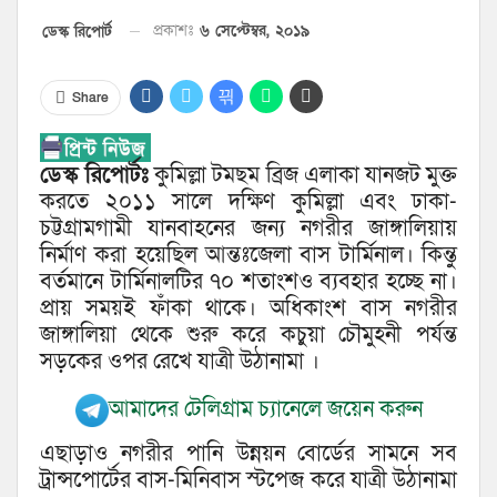
প্রকাশঃ
৬ সেপ্টেম্বর, ২০১৯
ডেস্ক রিপোর্ট
Share
ডেস্ক রিপোর্টঃ
কুমিল্লা টমছম ব্রিজ এলাকা যানজট মুক্ত
করতে ২০১১ সালে দক্ষিণ কুমিল্লা এবং ঢাকা-
চট্টগ্রামগামী যানবাহনের জন্য নগরীর জাঙ্গালিয়ায়
নির্মাণ করা হয়েছিল আন্তঃজেলা বাস টার্মিনাল। কিন্তু
বর্তমানে টার্মিনালটির ৭০ শতাংশও ব্যবহার হচ্ছে না।
প্রায় সময়ই ফাঁকা থাকে। অধিকাংশ বাস নগরীর
জাঙ্গালিয়া থেকে শুরু করে কচুয়া চৌমুহনী পর্যন্ত
সড়কের ওপর রেখে যাত্রী উঠানামা ।
আমাদের টেলিগ্রাম চ্যানেলে জয়েন করুন
এছাড়াও নগরীর পানি উন্নয়ন বোর্ডের সামনে সব
ট্রান্সপোর্টের বাস-মিনিবাস স্টপেজ করে যাত্রী উঠানামা