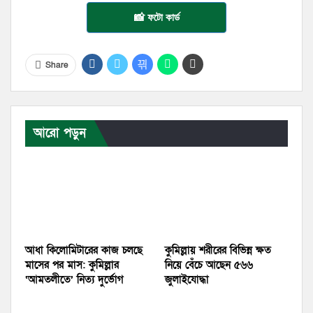
📸 ফটো কার্ড
Share
আরো পড়ুন
আধা কিলোমিটারের কাজ চলছে
কুমিল্লায় শরীরের বিভিন্ন ক্ষত
মাসের পর মাস: কুমিল্লার
নিয়ে বেঁচে আছেন ৫৬৬
‘আমতলীতে’ নিত্য দুর্ভোগ
জুলাইযোদ্ধা