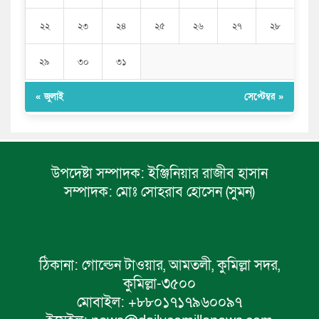
২২
২৩
২৪
২৫
২৬
২৭
২৮
২৯
৩০
৩১
« জুলাই
সেপ্টেম্বর »
উপদেষ্টা সম্পাদক:
ইঞ্জিনিয়ার রাজীব হাসান
সম্পাদক:
মোঃ সোহরাব হোসেন (সুমন)
ঠিকানা:
গোল্ডেন টাওয়ার, আমতলী, কুমিল্লা সদর,
কুমিল্লা-৩৫০০
মোবাইল:
+৮৮০১৭১৭৯৬০০৯৭