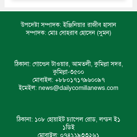
উপদেষ্টা সম্পাদক:
ইঞ্জিনিয়ার রাজীব হাসান
সম্পাদক:
মোঃ সোহরাব হোসেন (সুমন)
ঠিকানা:
গোল্ডেন টাওয়ার, আমতলী, কুমিল্লা সদর,
কুমিল্লা-৩৫০০
মোবাইল:
+৮৮০১৭১৭৯৬০০৯৭
ইমেইল:
news@dailycomillanews.com
ঠিকানা:
১০৮ হোয়াইট চ্যাপেল রোড, লন্ডন ই১
১ডিই
মোবাইল:
০৭৪১১৯৩৩২৬১