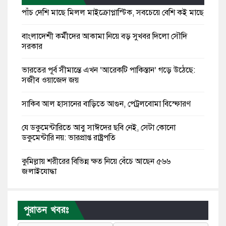
পাঁচ দেশি মাছে মিলল মাইক্রোপ্লাস্টিক, সবচেয়ে বেশি কই মাছে
বাংলাদেশী কর্মীদের আকামা নিয়ে বড় সুখবর দিলো সৌদি
সরকার
ভারতের পূর্ব সীমান্তে এখন ‘আরেকটি পাকিস্তান’ গড়ে উঠেছে:
সজীব ওয়াজেদ জয়
সাকিব আল হাসানের বাড়িতে আগুন, পেট্রলবোমা বিস্ফোরণ
যে ডকুমেন্টারিতে আবু সাঈদের ছবি নেই, সেটা কোনো
ডকুমেন্টারি নয়: ভারপ্রাপ্ত রাষ্ট্রপতি
কুমিল্লায় শরীরের বিভিন্ন ক্ষত নিয়ে বেঁচে আছেন ৫৬৬
জুলাইযোদ্ধা
তারেক রহমান ক্ষমতায় থাকবেন না, পতন শুরু হয়ে গেছে:
পাটওয়ারী
পুরাতন খবরঃ