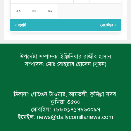
২৯
৩০
৩১
« জুলাই
সেপ্টেম্বর »
উপদেষ্টা সম্পাদক:
ইঞ্জিনিয়ার রাজীব হাসান
সম্পাদক:
মোঃ সোহরাব হোসেন (সুমন)
ঠিকানা:
গোল্ডেন টাওয়ার, আমতলী, কুমিল্লা সদর,
কুমিল্লা-৩৫০০
মোবাইল:
+৮৮০১৭১৭৯৬০০৯৭
ইমেইল:
news@dailycomillanews.com