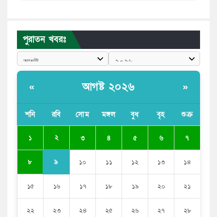
মেয়েদের আপত্তিকর ছবি তুলে লন্ডনে বয়ফ্রেন্ডের কাছে
পাঠাতেন ইসলামী বিশ্ববিদ্যালয়ের ছাত্রী
পুরাতন খবরঃ
পুলিশকে পিটিয়ে রক্তাক্ত করেছি এ দৃশ্য কি আপনারা দেখেননি:
এনসিপি নেতা
পাঁচ দেশি মাছে মিলল মাইক্রোপ্লাস্টিক, সবচেয়ে বেশি কই মাছে
আগষ্ট ২০২৬
«
»
বাংলাদেশী কর্মীদের আকামা নিয়ে বড় সুখবর দিলো সৌদি
সরকার
শনি
রবি
সোম
মঙ্গল
বুধ
বৃহ
শুক্র
ভারতের পূর্ব সীমান্তে এখন ‘আরেকটি পাকিস্তান’ গড়ে উঠেছে:
২
১
৩
৪
৫
৬
৭
সজীব ওয়াজেদ জয়
৯
৮
১০
১১
১২
১৩
১৪
১৫
১৬
১৭
১৮
১৯
২০
২১
২২
২৩
২৪
২৫
২৬
২৭
২৮