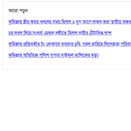
আরো পড়ুন
কুমিল্লায় স্ত্রীর কবর খননের সময় মিলল ২ যুগ আগে দাফন করা স্বামীর অক্
চর দখল নিয়ে সংঘর্ষ, মেঘনা নদীতে মিলল নারীর টেঁটাবিদ্ধ লাশ
কুমিল্লায় প্রতিবন্ধীর টং দোকানে বারবার চুরি, সম্বল হারিয়ে দিশেহারা পরিব
কুমিল্লার অতিরিক্ত পুলিশ সুপার সাইফুল মালিকের মৃত্যু