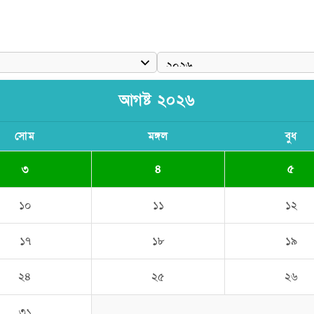
আগষ্ট ২০২৬
সোম
মঙ্গল
বুধ
৩
৪
৫
১০
১১
১২
১৭
১৮
১৯
২৪
২৫
২৬
৩১