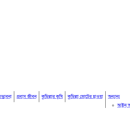
ম্ভাবনা
প্রবাস জীবন
কুমিল্লার কৃষি
কুমিল্লা ভোটের হাওয়া
অন্যান্য
আইন 
মতামত
কুমিল্ল
বিখ্যাত ব