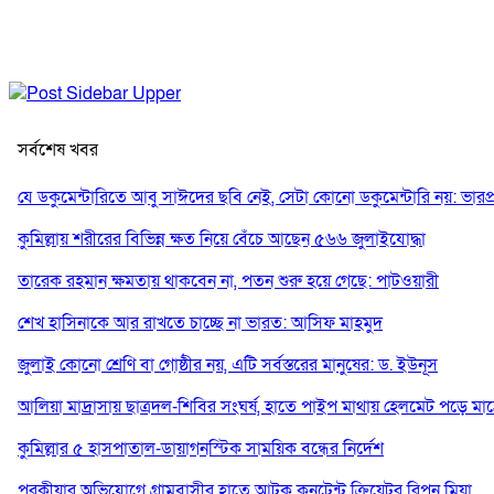
সর্বশেষ খবর
যে ডকুমেন্টারিতে আবু সাঈদের ছবি নেই, সেটা কোনো ডকুমেন্টারি নয়: ভারপ্রাপ্ত
কুমিল্লায় শরীরের বিভিন্ন ক্ষত নিয়ে বেঁচে আছেন ৫৬৬ জুলাইযোদ্ধা
তারেক রহমান ক্ষমতায় থাকবেন না, পতন শুরু হয়ে গেছে: পাটওয়ারী
শেখ হাসিনাকে আর রাখতে চাচ্ছে না ভারত: আসিফ মাহমুদ
জুলাই কোনো শ্রেণি বা গোষ্ঠীর নয়, এটি সর্বস্তরের মানুষের: ড. ইউনূস
আলিয়া মাদ্রাসায় ছাত্রদল-শিবির সংঘর্ষ, হাতে পাইপ মাথায় হেলমেট পড়ে মা
কুমিল্লার ৫ হাসপাতাল-ডায়াগনস্টিক সাময়িক বন্ধের নির্দেশ
পরকীয়ার অভিযোগে গ্রামবাসীর হাতে আটক কনটেন্ট ক্রিয়েটর রিপন মিয়া