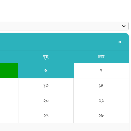
»
বৃহ
শুক্র
৬
৭
১৩
১৪
২০
২১
২৭
২৮