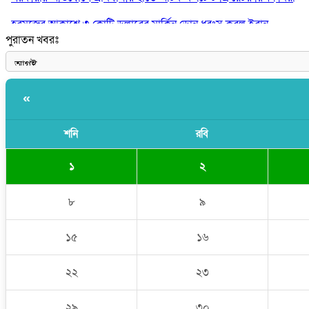
হরমুজের আকাশে ৩ কোটি ডলারের মার্কিন ড্রোন ধ্বংস করল ইরান
পুরাতন খবরঃ
‘ইয়া আল্লাহ! ডাকসু ভিপি সাদিক কাইয়ুমের সম্মান রক্ষা করো’
«
শনি
রবি
১
২
৮
৯
১৫
১৬
২২
২৩
২৯
৩০