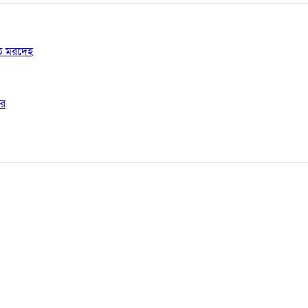
ষত মরদেহ
ার