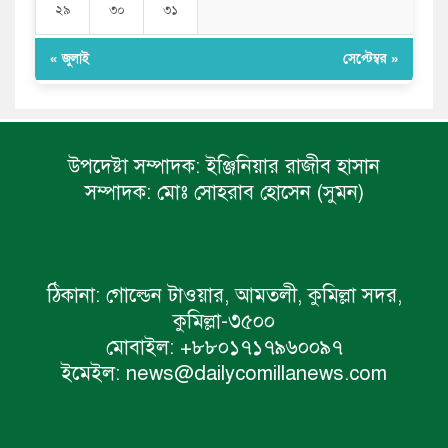
২৯
৩০
৩১
« জুলাই
সেপ্টেম্বর »
উপদেষ্টা সম্পাদক:
ইঞ্জিনিয়ার রাজীব হাসান
সম্পাদক:
মোঃ সোহরাব হোসেন (সুমন)
ঠিকানা:
গোল্ডেন টাওয়ার, আমতলী, কুমিল্লা সদর,
কুমিল্লা-৩৫০০
মোবাইল:
+৮৮০১৭১৭৯৬০০৯৭
ইমেইল:
news@dailycomillanews.com