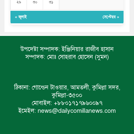
২৯
৩০
৩১
« জুলাই
সেপ্টেম্বর »
উপদেষ্টা সম্পাদক:
ইঞ্জিনিয়ার রাজীব হাসান
সম্পাদক:
মোঃ সোহরাব হোসেন (সুমন)
ঠিকানা:
গোল্ডেন টাওয়ার, আমতলী, কুমিল্লা সদর,
কুমিল্লা-৩৫০০
মোবাইল:
+৮৮০১৭১৭৯৬০০৯৭
ইমেইল:
news@dailycomillanews.com