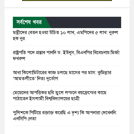
সর্বশেষ খবর
মন্ত্রীদের বেতন হওয়া উচিত ১০ লাখ, এমপিদের ৫ লাখ: নুরুল
হক নুর
রাষ্ট্রপতি পদে প্রস্তাব পাননি ড. ইউনূস, বিএনপির বিবেচনায় মির্জা
ফখরুল
আধা কিলোমিটারের কাজ চলছে মাসের পর মাস: কুমিল্লার
‘আমতলীতে’ নিত্য দুর্ভোগ
মেয়েদের আপত্তিকর ছবি তুলে লন্ডনে বয়ফ্রেন্ডের কাছে
পাঠাতেন ইসলামী বিশ্ববিদ্যালয়ের ছাত্রী
পুলিশকে পিটিয়ে রক্তাক্ত করেছি এ দৃশ্য কি আপনারা দেখেননি:
এনসিপি নেতা
পাঁচ দেশি মাছে মিলল মাইক্রোপ্লাস্টিক, সবচেয়ে বেশি কই মাছে