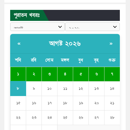
বাংলাদেশী কর্মীদের আকামা নিয়ে বড় সুখবর দিলো সৌদি
পুরাতন খবরঃ
সরকার
ভারতের পূর্ব সীমান্তে এখন ‘আরেকটি পাকিস্তান’ গড়ে উঠেছে:
সজীব ওয়াজেদ জয়
আগষ্ট ২০২৬
«
»
সাকিব আল হাসানের বাড়িতে আগুন, পেট্রলবোমা বিস্ফোরণ
শনি
রবি
সোম
মঙ্গল
বুধ
বৃহ
শুক্র
যে ডকুমেন্টারিতে আবু সাঈদের ছবি নেই, সেটা কোনো
ডকুমেন্টারি নয়: ভারপ্রাপ্ত রাষ্ট্রপতি
১
২
৩
৪
৫
৬
৭
৮
৯
১০
১১
১২
১৩
১৪
১৫
১৬
১৭
১৮
১৯
২০
২১
২২
২৩
২৪
২৫
২৬
২৭
২৮