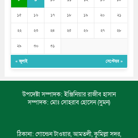
১৫
১৬
১৭
১৮
১৯
২০
২১
২২
২৩
২৪
২৫
২৬
২৭
২৮
২৯
৩০
৩১
« জুলাই
সেপ্টেম্বর »
উপদেষ্টা সম্পাদক:
ইঞ্জিনিয়ার রাজীব হাসান
সম্পাদক:
মোঃ সোহরাব হোসেন (সুমন)
ঠিকানা:
গোল্ডেন টাওয়ার, আমতলী, কুমিল্লা সদর,