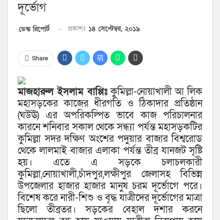
দূর্ভোগ
প্রকাশঃ
১৪ সেপ্টেম্বর, ২০১৯
ডেস্ক রিপোর্ট
Share
মাজহারুল ইসলাম বাপ্পিঃ
কুমিল্লা-নোয়াখালী আ লিক
মহাসড়কের কাজের ধীরগতি ও ঠিকাদার প্রতিষ্ঠান
(ঘউঊ) এর অপরিকল্পিত ভাবে কাজ পরিচালনার
কারনে শনিবার সকাল থেকে সন্ধ্যা পর্যন্ত মহাসড়কটির
কুমিল্লা সদর দক্ষিণ অংশের পদুয়ার বাজার বিশ্বরোড
থেকে লালমাই বাজার এলাকা পর্যন্ত তীব্র যানজট সৃষ্টি
হয়। এতে এ সড়কে চলাচলকারী
কুমিল্লা,নোয়াখালী,চাঁদপুর,লক্ষীপুর জেলাসহ বিভিন্ন
উপজেলার হাজার হাজার মানুষ চরম দূর্ভোগে পরে।
বিশেষ করে নারী-শিশু ও বৃদ্ধ যাত্রীদের দূর্ভোগের মাত্রা
ছিলো তীব্রতর। সড়কের বেহাল দশার করনে