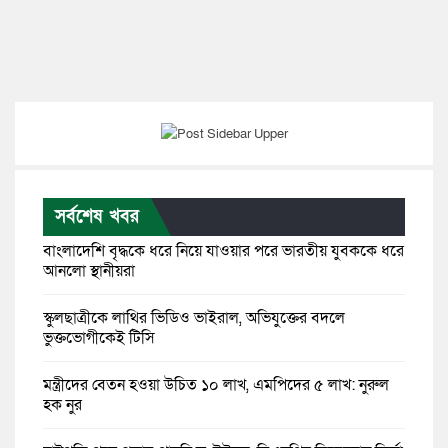
সর্বশেষ খবর
বাংলাদেশি বৃদ্ধকে ধরে নিয়ে যাওয়ার পরে ভারতীয় যুবককে ধরে
আনলো স্থানীয়রা
স্কুলছাত্রীকে লাথির ভিডিও ভাইরাল, অভিযুক্তের বদলে
ভুক্তভোগীকেই টিসি
মন্ত্রীদের বেতন হওয়া উচিত ১০ লাখ, এমপিদের ৫ লাখ: নুরুল
হক নুর