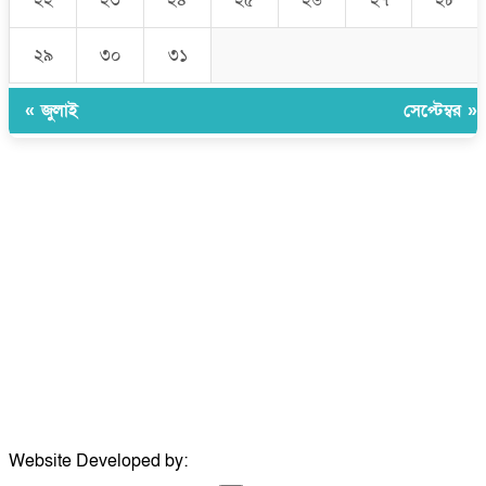
২৯
৩০
৩১
« জুলাই
সেপ্টেম্বর »
উপদেষ্টা সম্পাদক:
ইঞ্জিনিয়ার রাজীব হাসান
সম্পাদক:
মোঃ সোহরাব হোসেন (সুমন)
ঠিকানা:
গোল্ডেন টাওয়ার, আমতলী, কুমিল্লা সদর, কুমিল্লা-৩৫০০
মোবাইল:
+৮৮০১৭১৭৯৬০০৯৭
ইমেইল:
news@dailycomillanews.com
ঠিকানা:
১০৮ হোয়াইট চ্যাপেল রোড, লন্ডন ই১ ১ডিই
মোবাইল:
০৭৪১১৯৩৩২৬১
ইমেইল:
london@dailycomillanews.com
Website Developed by:
TechSmartBD.com