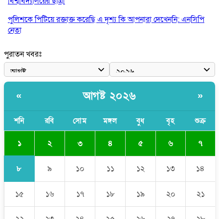
বিশ্ববিদ্যালয়ের ছাত্রী
পুলিশকে পিটিয়ে রক্তাক্ত করেছি এ দৃশ্য কি আপনারা দেখেননি: এনসিপি
নেতা
পাঁচ দেশি মাছে মিলল মাইক্রোপ্লাস্টিক, সবচেয়ে বেশি কই মাছে
পুরাতন খবরঃ
বাংলাদেশী কর্মীদের আকামা নিয়ে বড় সুখবর দিলো সৌদি সরকার
ভারতের পূর্ব সীমান্তে এখন ‘আরেকটি পাকিস্তান’ গড়ে উঠেছে: সজীব
আগষ্ট ২০২৬
«
»
ওয়াজেদ জয়
সাকিব আল হাসানের বাড়িতে আগুন, পেট্রলবোমা বিস্ফোরণ
শনি
রবি
সোম
মঙ্গল
বুধ
বৃহ
শুক্র
১
২
৩
৪
৫
৬
৭
৮
৯
১০
১১
১২
১৩
১৪
১৫
১৬
১৭
১৮
১৯
২০
২১
২২
২৩
২৪
২৫
২৬
২৭
২৮