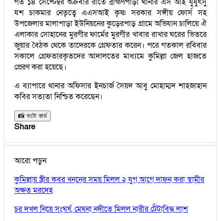
গত ১৪ সেপ্টেম্বর শুক্রবার রাতে ব্রাহ্মণপাড়া থানার এস আই যুযুৎসু
যশ চাকমার নেতৃত্বে এএসআই কৃষ্ণ সরকার সঙ্গীয় ফোর্স সহ
উপজেলার মালাপাড়া ইউনিয়নের কুড়েরপাড় গ্রামে অভিযান চালিয়ে ঐ
এলাকার সোহানের মুরগীর ফার্মের মুরগীর খাবার রাখার ঘরের ভিতরে
জুয়ার বৈঠক থেকে তাদেরকে গ্রেফতার করেন। পরে গতকাল রবিবার
সকালে গ্রেফতারকৃতদের আদালতের মাধ্যমে কুমিল্লা জেল হাজতে
প্রেরণ করা হয়েছে।
এ ব্যাপারে থানার অফিসার ইনচার্জ সৈয়দ আবু মোহাম্মদ শাহজাহান
কবির সত্যতা নিশ্চিত করেছেন।
📸 ফটো কার্ড
Share
আরো পড়ুন
কুমিল্লায় স্ত্রীর কবর খননের সময় মিলল ২ যুগ আগে দাফন করা স্বামীর
অক্ষত মরদেহ
চর দখল নিয়ে সংঘর্ষ, মেঘনা নদীতে মিলল নারীর টেঁটাবিদ্ধ লাশ