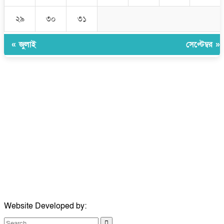
২৯
৩০
৩১
« জুলাই
সেপ্টেম্বর »
উপদেষ্টা সম্পাদক:
ইঞ্জিনিয়ার রাজীব হাসান
সম্পাদক:
মোঃ সোহরাব হোসেন (সুমন)
ঠিকানা:
গোল্ডেন টাওয়ার, আমতলী, কুমিল্লা সদর, কুমিল্লা-৩৫০০
মোবাইল:
+৮৮০১৭১৭৯৬০০৯৭
ইমেইল:
news@dailycomillanews.com
ঠিকানা:
১০৮ হোয়াইট চ্যাপেল রোড, লন্ডন ই১ ১ডিই
মোবাইল:
০৭৪১১৯৩৩২৬১
ইমেইল:
london@dailycomillanews.com
Website Developed by:
TechSmartBD.com