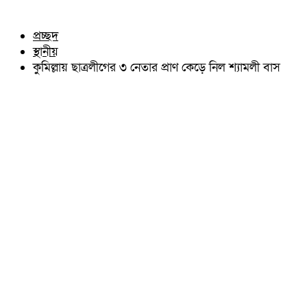
চৌদ্দগ্রাম
অন্যান্য
নাঙ্গলকোট
আইন আদালত
প্রচ্ছদ
মনোহরগঞ্জ
মতামত
স্থানীয়
বরুড়া
কুমিল্লার ঐতিহ্য
লালমাই
কুমিল্লায় ছাত্রলীগের ৩ নেতার প্রাণ কেড়ে নিল শ্যামলী বাস
বিখ্যাত ব্যাক্তিত্ব
দাউদকান্দি
কুমিল্লা বিভাগ চাই
চান্দিনা
কুমিল্লা ভিক্টোরিয়ানস্
মুরাদনগর
দেবিদ্বার
হোমনা
তিতাস
মেঘনা