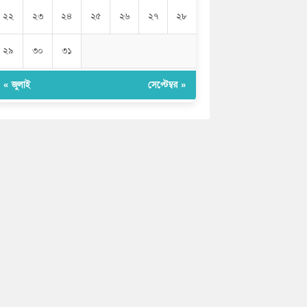
২২
২৩
২৪
২৫
২৬
২৭
২৮
২৯
৩০
৩১
« জুলাই
সেপ্টেম্বর »