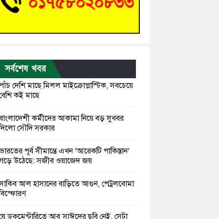
সর্বশেষ খবর
পাঁচ দেশি মাছে মিলল মাইক্রোপ্লাস্টিক, সবচেয়ে
বেশি কই মাছে
বাংলাদেশী কর্মীদের আকামা নিয়ে বড় সুখবর
দিলো সৌদি সরকার
ভারতের পূর্ব সীমান্তে এখন ‘আরেকটি পাকিস্তান’
গড়ে উঠেছে: সজীব ওয়াজেদ জয়
সাকিব আল হাসানের বাড়িতে আগুন, পেট্রলবোমা
বিস্ফোরণ
যে ডকুমেন্টারিতে আবু সাঈদের ছবি নেই, সেটা