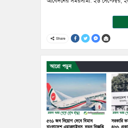
আবেদনের সময়সীমা: ২৬ সেপ্টেম্বর, ২০
Share
আরো পড়ুন
৫৬১ জন নিয়োগ দেবে বিমান
সরকারি কর
বাংলাদেশ এয়ারলাইনস, নতুন বিজ্ঞপ্তি
৪৬৬, প্রক