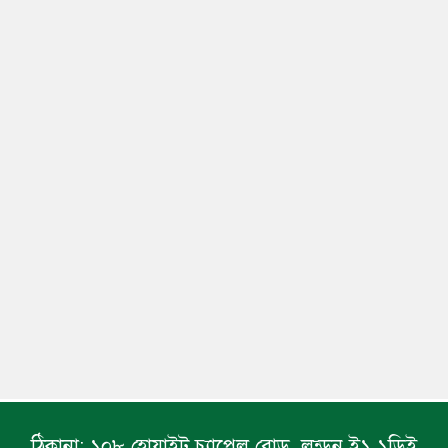
ঠিকানা:
১০৮ হোয়াইট চ্যাপেল রোড, লন্ডন ই১ ১ডিই