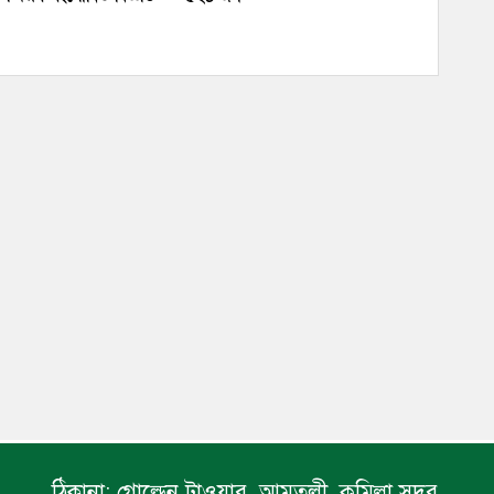
ঠিকানা:
গোল্ডেন টাওয়ার, আমতলী, কুমিল্লা সদর,