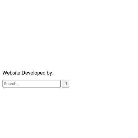
সম্পাদক:
মোঃ সোহরাব হোসেন (সুমন)
ঠিকানা:
গোল্ডেন টাওয়ার, আমতলী, কুমিল্লা সদর, কুমিল্লা-৩৫০০
মোবাইল:
+৮৮০১৭১৭৯৬০০৯৭
ইমেইল:
news@dailycomillanews.com
ঠিকানা:
১০৮ হোয়াইট চ্যাপেল রোড, লন্ডন ই১ ১ডিই
মোবাইল:
০৭৪১১৯৩৩২৬১
ইমেইল:
london@dailycomillanews.com
Website Developed by:
TechSmartBD.com