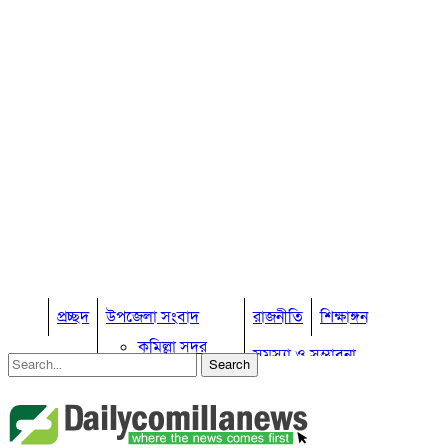
প্রচ্ছদ
উপজেলা সংবাদ
রাজনীতি
শিক্ষাঙ্গন
কুমিল্লা সদর
সমস্যা ও সম্ভাবনা
কুমিল্লা সদর দক্ষিণ
বুড়িচং
প্রবাস জীবন
কুমিল্লার কৃষি
ব্রাহ্মণপাড়া
কুমিল্লা ভোটের হাওয়া
লাকসাম