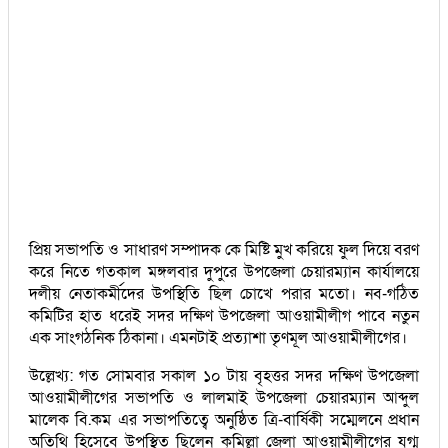
প্রিয় সভাপতি ও সাধারণ সম্পাদক কে মিষ্টি মুখ করিয়ে ফুল দিয়ে বরণ
করে নিতে গতকাল মঙ্গলবার দুপুরে উপজেলা চেয়ারম্যান কার্যালয়ে
দলীয় নেতাকর্মীদের উপস্থিতি ছিল চোখে পরার মতো। নব-গঠিত
কমিটির হাত ধরেই সদর দক্ষিণ উপজেলা আওয়ামীলীগ পাবে নতুন
এক সাংগঠনিক ঠিকানা। এমনটাই প্রত্যাশা তৃণমূল আওয়ামীলীগের।
উল্লেখ্য: গত সোমবার সকাল ১০ টায় বৃহত্তর সদর দক্ষিণ উপজেলা
আওয়ামীলীগের সভাপতি ও লালমাই উপজেলা চেয়ারম্যান আব্দুল
মালেক বি.কম এর সভাপতিত্বে অনুষ্ঠিত ত্রি-বার্ষিকী সম্মেলনে প্রধান
অতিথি হিসেবে উপস্থিত ছিলেন কুমিল্লা জেলা আওয়ামীলীগের যুগ্ম