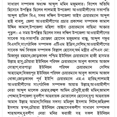
সাধারণ সম্পাদক অধ্যক্ষ আব্দুল মমিন মজুমদার। বিশেষ অতিথি
হিসেবে উপস্থিত ছিলেন লালমাই উপজেলা আওয়ামীলীগের সভাপতি
আব্দুল হামিদ বিএ, সদর দক্ষিণ উপজেলা ভাইস চেয়ারম্যান আব্দুল
হাই বাবলু, জেলা আওয়ামীলীগের প্রচার প্রকাশনা সম্পাদক কামাল
উদ্দিন কামাল,উপজেলা মহিলা ভাইস চেয়ারম্যান নাছিমা আক্তার
পুতুল। এ সময় উপস্থিত ছিলেন সদর দক্ষিণ উপজেলা আওয়ামীলীগের
সাবেক সহ-সভাপতি মোস্তফা হোসেন মজুমদার বাচ্চু, আব্দুল গফুর
বিএসসি,সাংগঠনিক সম্পাদক এটিএম ইদ্রিস,সেলিম,আওয়ামীলীগের
সাবেক অর্থ বিষয়ক সম্পাদক বিল্লাল হোসেন,অর্থ মন্ত্রীর এপিএস মো:
মিজানুর রহমান,জোড়কানন পশ্চিম ইউনিয়ন চেয়ারম্যান হাজী হাসমত
উল্লাহ হাসু,চৌয়ারা ইউনিয়ন পরিষদ চেয়ারম্যান আবুল কালাম আজাদ
সোহাগ,বারপাড়া ইউনিয়ন পরিষদ চেয়ারম্যান সেলিম
আহাম্মেদ,বিজয়পুর ইউনিয়ন পরিষদ চেয়ারম্যান আবুল কালাম আজাদ
খোকা,জোড়কানন পূর্ব ইউপি চেয়ারম্যান এম.এ হারিছ,লালমাই
আওয়ামীলীগের সাংগঠনিক সম্পাদক আয়াত উল্লাহ,আওয়ামীলীগ
নেতা আব্দুল মালেক মেম্বার,রুহুল আমিন চৌধুরী,হাজী মমিন,জামাল
পোদ্দার,উপজেলা যুবলীগ আহবায়ক মোতালেব হোসেন,যুগ্ম আহবায়ক
আমান উল্লাহ আমান,সিনিয়র সদস্য মমিনুল ইসলাম লিটন,জহিরুল
ইসলাম স্বপন,চৌয়ারা ইউনিয়ন স্বেচ্ছাসেবকলীগ সাধারণ সম্পাদক
শাহআলম,যুবলীগ নেতা মনির ফরাজী সহ সকল ইউনিয়ন