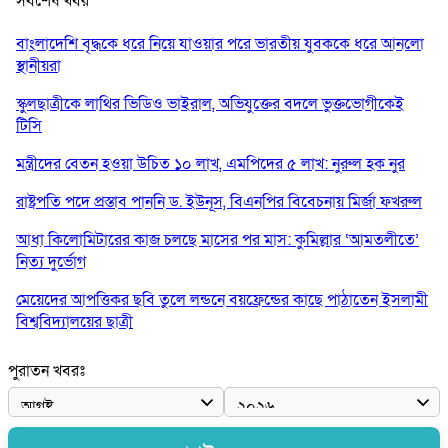
সর্বশেষ খবর
বাংলাদেশি বৃদ্ধকে ধরে নিয়ে যাওয়ার পরে ভারতীয় যুবককে ধরে আনলো
স্থানীয়রা
স্কুলছাত্রীকে লাথির ভিডিও ভাইরাল, অভিযুক্তের বদলে ভুক্তভোগীকেই
টিসি
মন্ত্রীদের বেতন হওয়া উচিত ১০ লাখ, এমপিদের ৫ লাখ: নুরুল হক নুর
রাষ্ট্রপতি পদে প্রস্তাব পাননি ড. ইউনূস, বিএনপির বিবেচনায় মির্জা ফখরুল
আধা কিলোমিটারের কাজ চলছে মাসের পর মাস: কুমিল্লার ‘আমতলীতে’
নিত্য দুর্ভোগ
মেয়েদের আপত্তিকর ছবি তুলে লন্ডনে বয়ফ্রেন্ডের কাছে পাঠাতেন ইসলামী
বিশ্ববিদ্যালয়ের ছাত্রী
পুলিশকে পিটিয়ে রক্তাক্ত করেছি এ দৃশ্য কি আপনারা দেখেননি: এনসিপি
পুরাতন খবরঃ
নেতা
পাঁচ দেশি মাছে মিলল মাইক্রোপ্লাস্টিক, সবচেয়ে বেশি কই মাছে