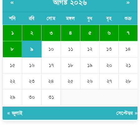
আগষ্ট ২০২৬
«
»
বাংলাদেশী কর্মীদের আকামা নিয়ে বড় সুখবর দিলো সৌদি সরকার
ভারতের পূর্ব সীমান্তে এখন ‘আরেকটি পাকিস্তান’ গড়ে উঠেছে: সজীব
শনি
রবি
সোম
মঙ্গল
বুধ
বৃহ
শুক্র
ওয়াজেদ জয়
২
১
৩
৪
৫
৬
৭
৯
৮
১০
১১
১২
১৩
১৪
১৫
১৬
১৭
১৮
১৯
২০
২১
২২
২৩
২৪
২৫
২৬
২৭
২৮
২৯
৩০
৩১
« জুলাই
সেপ্টেম্বর »
উপদেষ্টা সম্পাদক:
ইঞ্জিনিয়ার রাজীব হাসান