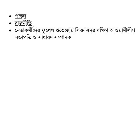
চৌদ্দগ্রাম
অন্যান্য
নাঙ্গলকোট
আইন আদালত
প্রচ্ছদ
মনোহরগঞ্জ
মতামত
রাজনীতি
বরুড়া
কুমিল্লার ঐতিহ্য
লালমাই
নেতাকর্মীদের ফুলেল শুভেচ্ছায় সিক্ত সদর দক্ষিণ আওয়ামীলীগ
বিখ্যাত ব্যাক্তিত্ব
দাউদকান্দি
সভাপতি ও সাধারণ সম্পাদক
কুমিল্লা বিভাগ চাই
চান্দিনা
কুমিল্লা ভিক্টোরিয়ানস্
মুরাদনগর
দেবিদ্বার
হোমনা
তিতাস
মেঘনা