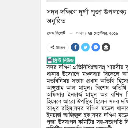
সদর দক্ষিণে দূর্গা পূজা উপলক্
অনুষ্ঠিত
২৪ সেপ্টেম্বর, ২০১৯
ডেস্ক রিপোর্ট
প্রকাশঃ
Share
সদর দক্ষিণ প্রতিনিধিঃআসন্ন শারদীয় দূ
থানার উদ্যোগে মঙ্গলবার বিকেলে আ
মতবিনিময় সভায় প্রধান অতিথি হিসেবে 
আব্দুল্লাহ আল মামুন। বিশেষ অতিথি
অফিসার ইনচার্জ মামুন অর রশিদ প
হিসেবে আরো উপস্থিত ছিলেন সদর দক
আব্দুর রহিম,সদর দক্ষিণ মডেল থানা
ইনচার্জ আজিজুল হক,সদর দক্ষিণ মডে
পূজা উদযাপন কমিটির সহ-সভাপতি নির